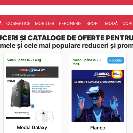
Ă
COSMETICE
MOBILIER
FERONERIE
SPORT
MODĂ
COPI
CERI ȘI CATALOGE DE OFERTE PENTR
imele și cele mai populare reduceri și prom
Valabil până la 21 aug.
Valabil până la 20
Popular
aug.
Media Galaxy
Flanco