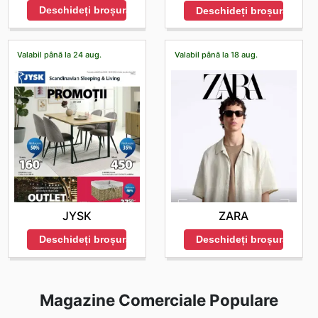
Deschideți broșura
Deschideți broșura
Valabil până la 24 aug.
Valabil până la 18 aug.
JYSK
ZARA
Deschideți broșura
Deschideți broșura
Magazine Comerciale Populare