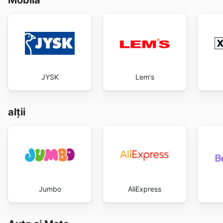
Mobilă
JYSK
Lem's
alții
Jumbo
AliExpress