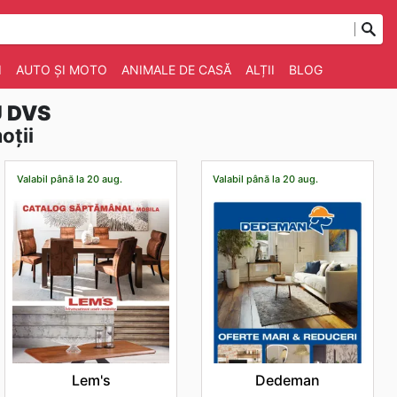
I
AUTO ȘI MOTO
ANIMALE DE CASĂ
ALȚII
BLOG
U DVS
oții
Valabil până la 20 aug.
Valabil până la 20 aug.
Lem's
Dedeman