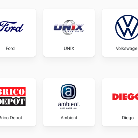
Ford
UNIX
Volkswage
Brico Depot
Ambient
Diego