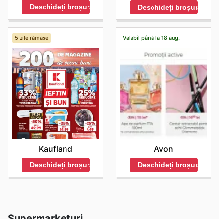
Deschideți broșura
Deschideți broșura
5 zile rămase
Valabil până la 18 aug.
Kaufland
Avon
Deschideți broșura
Deschideți broșura
Supermarketuri