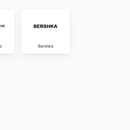
e
Bershka