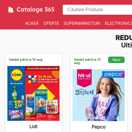
ACASĂ
OFERTE
SUPERMARKETURI
ELECTRONIC
REDU
Ult
Valabil până la 16 aug.
Valabil până la 12
Nou!
aug.
Lidl
Pepco