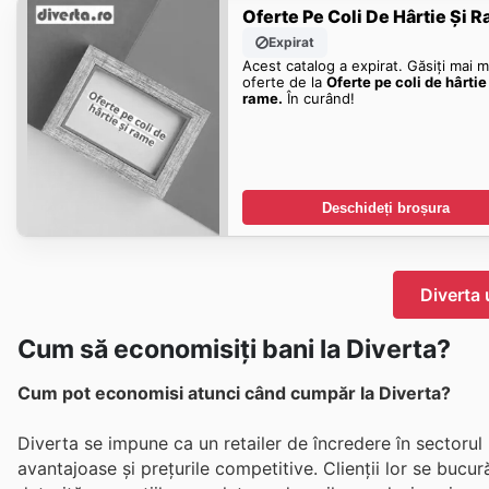
Oferte Pe Coli De Hârtie Și 
Expirat
Acest catalog a expirat. Găsiți mai m
oferte de la
Oferte pe coli de hârtie 
rame.
În curând!
Deschideți broșura
Diverta 
Cum să economisiți bani la Diverta?
Cum pot economisi atunci când cumpăr la Diverta?
Diverta se impune ca un retailer de încredere în sectorul 
avantajoase și prețurile competitive. Clienții lor se bucu