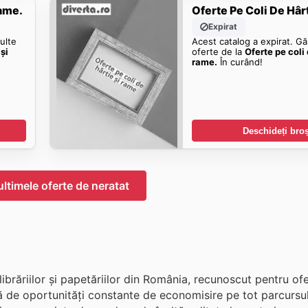
Rame.
Oferte Pe Coli De Hâr
Expirat
ulte
Acest catalog a expirat. Gă
și
oferte de la
Oferte pe coli 
rame.
În curând!
Deschideți bro
ultimele oferte de neratat
librăriilor și papetăriilor din România, recunoscut pentru ofe
ră de oportunități constante de economisire pe tot parcursul