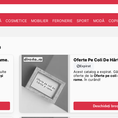
Ă
COSMETICE
MOBILIER
FERONERIE
SPORT
MODĂ
COPI
a
Rame.
Oferte Pe Coli De Hâr
Expirat
ulte
Acest catalog a expirat. Gă
și
oferte de la
Oferte pe coli 
rame.
În curând!
Deschideți bro