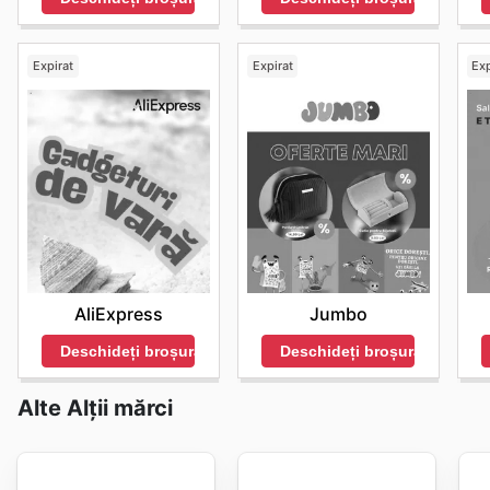
Expirat
Expirat
Exp
AliExpress
Jumbo
Deschideți broșura
Deschideți broșura
Alte Alții mărci