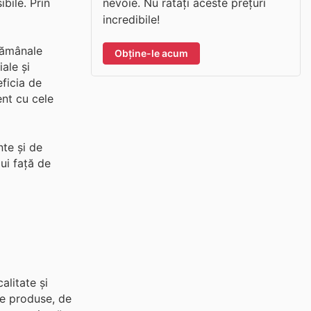
nevoie. Nu ratați aceste prețuri
bile. Prin
incredibile!
ptămânale
Obține-le acum
ale și
eficia de
ent cu cele
nte și de
ui față de
alitate și
 de produse, de