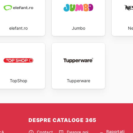
elefant.ro
Jumbo
Ne
TopShop
Tupperware
DESPRE CATALOGE 365
Raportați
că
Contact
Despre noi