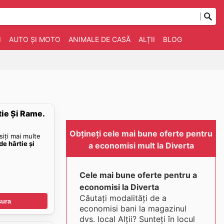
I
AUTO ȘI MOTO
ANIMALE DE CASĂ
ALȚII
BLOG
tie Și Rame.
Obțineți cele mai bune oferte pentru
siți mai multe
de hârtie și
a economisi mult la Diverta
Cele mai bune oferte pentru a
economisi la Diverta
Căutați modalități de a
șura
economisi bani la magazinul
dvs. local Alții? Sunteți în locul