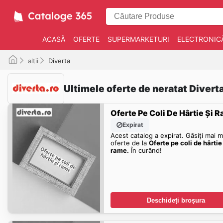
ACASĂ
OFERTE
SUPERMARKETURI
ELECTRONIC
alții
Diverta
Ultimele oferte de neratat Divert
Oferte Pe Coli De Hârtie Și 
Expirat
Acest catalog a expirat. Găsiți mai m
oferte de la
Oferte pe coli de hârtie 
rame.
În curând!
Deschideți broșura