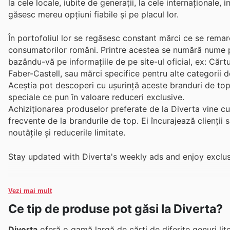
la cele locale, iubite de generații, la cele internaționale, 
găsesc mereu opțiuni fiabile și pe placul lor.
În portofoliul lor se regăsesc constant mărci ce se remarc
consumatorilor români. Printre acestea se numără nume p
bazându-vă pe informațiile de pe site-ul oficial, ex: Cărt
Faber-Castell, sau mărci specifice pentru alte categorii 
Aceștia pot descoperi cu ușurință aceste branduri de top 
speciale ce pun în valoare reduceri exclusive.
Achiziționarea produselor preferate de la Diverta vine cu
frecvente de la brandurile de top. Ei încurajează clienții
noutățile și reducerile limitate.
Stay updated with Diverta's weekly ads and enjoy exclus
Vezi mai mult
Ce tip de produse pot găsi la Diverta?
Diverta
oferă o gamă largă de cărți de diferite genuri liter