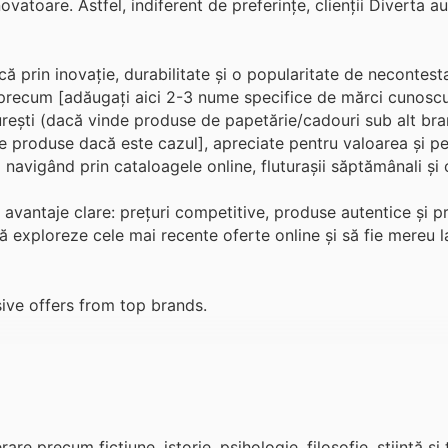
inovatoare. Astfel, indiferent de preferințe, clienții Diverta a
ă prin inovație, durabilitate și o popularitate de necontesta
recum [adăugați aici 2-3 nume specifice de mărci cunoscut
urești (dacă vinde produse de papetărie/cadouri sub alt bran
de produse dacă este cazul], apreciate pentru valoarea și pe
navigând prin cataloagele online, fluturașii săptămânali și 
 avantaje clare: prețuri competitive, produse autentice și p
 să exploreze cele mai recente oferte online și să fie mereu 
ive offers from top brands.
are precum ficțiune, istorie, psihologie, filosofie, știință și