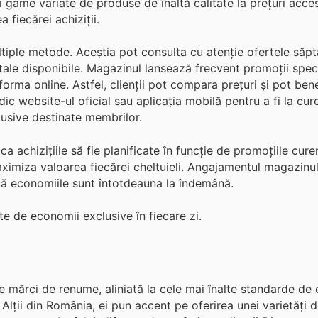
i game variate de produse de înaltă calitate la prețuri accesi
 fiecărei achiziții.
multiple metode. Aceștia pot consulta cu atenție ofertele să
itale disponibile. Magazinul lansează frecvent promoții speci
orma online. Astfel, clienții pot compara prețuri și pot ben
ic website-ul oficial sau aplicația mobilă pentru a fi la cur
usive destinate membrilor.
 achizițiile să fie planificate în funcție de promoțiile cure
ximiza valoarea fiecărei cheltuieli. Angajamentul magazinul
e că economiile sunt întotdeauna la îndemână.
te de economii exclusive în fiecare zi.
 mărci de renume, aliniată la cele mai înalte standarde de c
ul Alții din România, ei pun accent pe oferirea unei varietăți