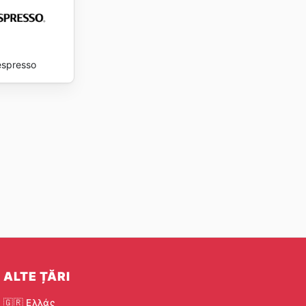
spresso
ALTE ȚĂRI
🇬🇷 Ελλάς