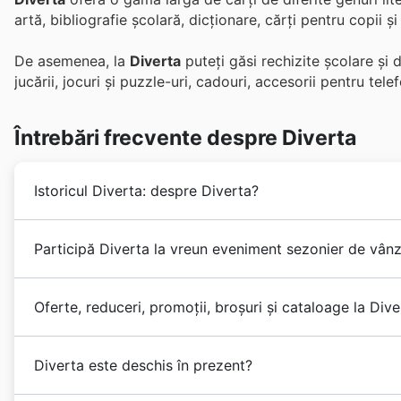
artă, bibliografie școlară, dicționare, cărți pentru copii și
De asemenea, la
Diverta
puteți găsi rechizite școlare și 
jucării, jocuri și puzzle-uri, cadouri, accesorii pentru tele
Întrebări frecvente despre Diverta
Istoricul Diverta: despre Diverta?
Diverta
a fost înființată în 1999 pentru a comercializ
Participă Diverta la vreun eveniment sezonier de vânz
papetăriei și jucăriilor.
Diverta
este o filială a RTC Hol
cele mai mari grupuri din România.
Da, Diverta participă activ la numeroase
promoții se
Cu o rețea de peste 15 magazine în toată țara și un m
Oferte, reduceri, promoții, broșuri și cataloage la Dive
săptămânale
și oferte speciale până la evenimente 
divertisment pentru întreaga familie: peste 30.000 de t
găsi întotdeauna oportunități excelente de economisire
căutate mărci de jucării.
Cu o prezență de peste 25 de ani pe piață,
Diverta
es
precum
Sărbătorile de Paște
,
Începutul verii
,
Întoarc
Diverta este deschis în prezent?
și jucării
. Sediul central al companiei se află în Bucureș
Vizitând site-ul nostru înainte de a merge la magazin,