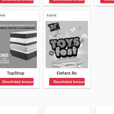
irat
Expirat
TopShop
Elefant.ro
Deschideți broșura
Deschideți broșura