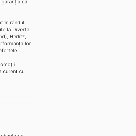
u garanția că
t în rândul
e la Diverta,
d), Herlitz,
rformanța lor.
ofertele
romoții
la curent cu
 tehnologie,