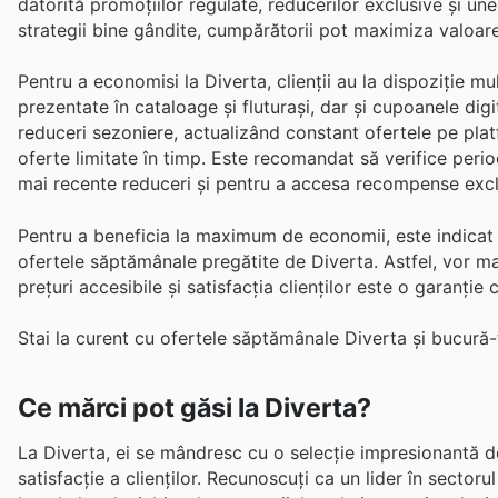
datorită promoțiilor regulate, reducerilor exclusive și une
strategii bine gândite, cumpărătorii pot maximiza valoarea
Pentru a economisi la Diverta, clienții au la dispoziție 
prezentate în cataloage și fluturași, dar și cupoanele dig
reduceri sezoniere, actualizând constant ofertele pe platf
oferte limitate în timp. Este recomandat să verifice period
mai recente reduceri și pentru a accesa recompense excl
Pentru a beneficia la maximum de economii, este indicat ca
ofertele săptămânale pregătite de Diverta. Astfel, vor ma
prețuri accesibile și satisfacția clienților este o garanți
Stai la curent cu ofertele săptămânale Diverta și bucură-
Ce mărci pot găsi la Diverta?
La Diverta, ei se mândresc cu o selecție impresionantă de
satisfacție a clienților. Recunoscuți ca un lider în sector