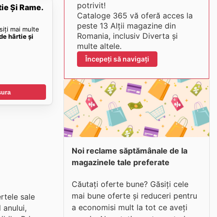
potrivit!
tie Și Rame.
Cataloge 365 vă oferă acces la
peste 13 Alții magazine din
siți mai multe
Romania, inclusiv Diverta și
de hârtie și
multe altele.
Începeți să navigați
șura
Noi reclame săptămânale de la
magazinele tale preferate
Căutați oferte bune? Găsiți cele
mai bune oferte și reduceri pentru
rtele sale
a economisi mult la tot ce aveți
 anului,