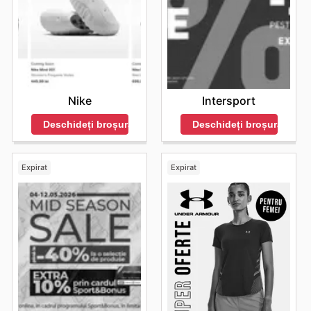
Intersport
Nike
Deschideți broșura
Deschideți broșura
Expirat
Expirat