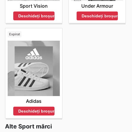
Sport Vision
Under Armour
Deschideți broșura
Deschideți broșura
Expirat
Adidas
Deschideți broșura
Alte Sport mărci