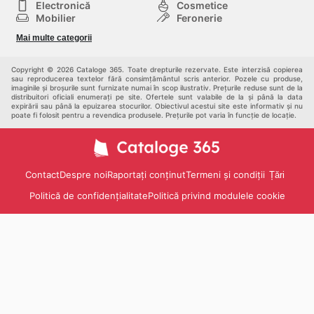
Electronică
Cosmetice
Mobilier
Feronerie
Sport
Modă
Mai multe categorii
Copii
Auto și Moto
Animale de casă
Alții
Copyright © 2026 Cataloge 365. Toate drepturile rezervate. Este interzisă copierea
sau reproducerea textelor fără consimțământul scris anterior. Pozele cu produse,
imaginile și broșurile sunt furnizate numai în scop ilustrativ. Prețurile reduse sunt de la
distribuitori oficiali enumerați pe site. Ofertele sunt valabile de la și până la data
expirării sau până la epuizarea stocurilor. Obiectivul acestui site este informativ și nu
poate fi folosit pentru a revendica produsele. Prețurile pot varia în funcție de locație.
Contact
Despre noi
Raportați conținut
Termeni și condiții
Țări
Politică de confidențialitate
Politică privind modulele cookie