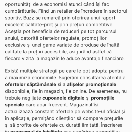
oportunități de a economisi atunci când își fac
cumpărăturile. Fiind un retailer de încredere în sectorul
sportiv, Buzz se remarcă prin oferirea unui raport
excelent calitate-preț și prin prețuri competitive.
Aceștia pot beneficia de reduceri pe tot parcursul
anului, datorită ofertelor regulate, promoțiilor
exclusive și unei game variate de produse de înaltă
calitate la prețuri accesibile, asigurând astfel că
fiecare vizită la magazin le aduce avantaje financiare.
Există multiple strategii pe care le pot adopta pentru
a maximiza economiile. Sugerăm consultarea atentă a
ofertelor săptămânale
și a
afișelor promoționale
disponibile, fie în magazin, fie online. De asemenea, nu
trebuie neglijate
cupoanele digitale
și
promoțiile
speciale
care apar frecvent. Magazinul își
actualizează constant ofertele pe website-ul oficial și
în aplicație, permițând clienților să compare prețurile
și să profite de ofertele cu durată limitată. Înscrierea
în
programul de loialitate
sau urmărirea promoțiilor