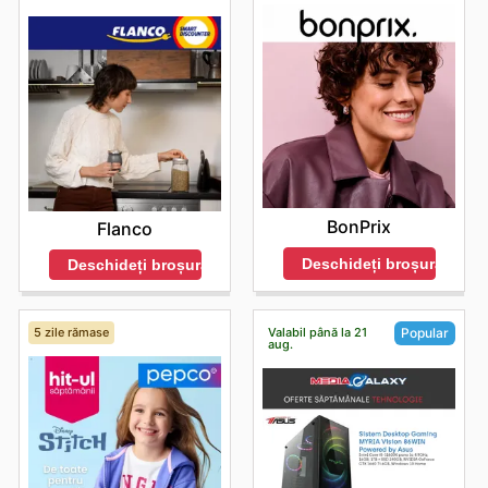
BonPrix
Flanco
Deschideți broșura
Deschideți broșura
5 zile rămase
Valabil până la 21
Popular
aug.