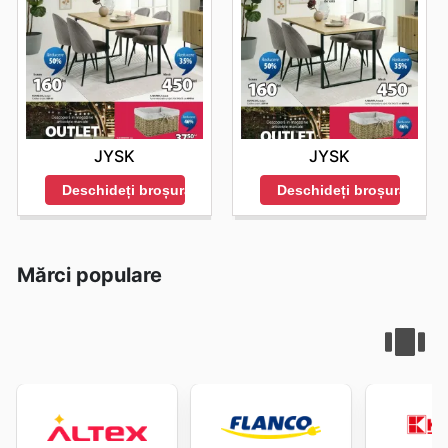
JYSK
JYSK
Deschideți broșura
Deschideți broșura
Mărci populare