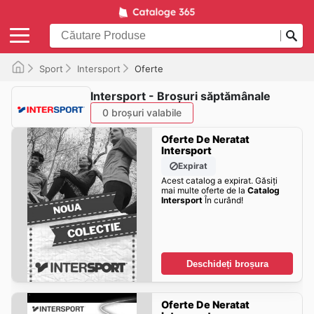
Sport
Intersport
Oferte
Intersport - Broșuri săptămânale
0 broșuri valabile
Oferte De Neratat
Intersport
Expirat
Acest catalog a expirat. Găsiți
mai multe oferte de la
Catalog
Intersport
În curând!
Deschideți broșura
Oferte De Neratat