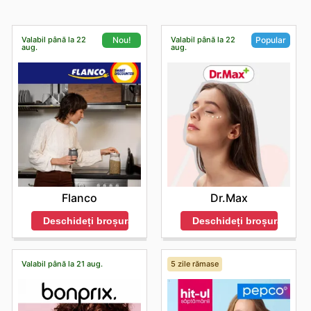
Valabil până la 22
Valabil până la 22
Nou!
Popular
aug.
aug.
Flanco
Dr.Max
Deschideți broșura
Deschideți broșura
Valabil până la 21 aug.
5 zile rămase