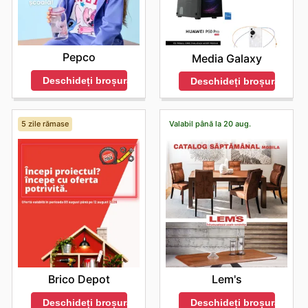
Pepco
Media Galaxy
Deschideți broșura
Deschideți broșura
5 zile rămase
Valabil până la 20 aug.
Brico Depot
Lem's
Deschideți broșura
Deschideți broșura