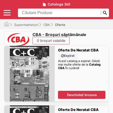
Supermarketuri
CBA
Oferte
CBA - Broșuri săptămânale
0 broșuri valabile
Oferte De Neratat CBA
Expirat
Acest catalog a expirat. Găsiți
mai multe oferte de la
Catalog
CBA
În curând!
Deschideți broșura
Oferte De Neratat CBA