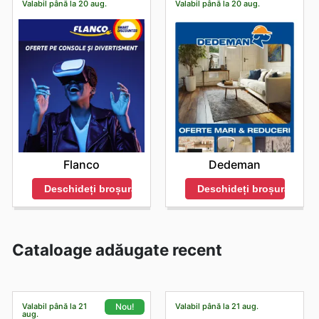
Valabil până la 20 aug.
Valabil până la 20 aug.
Flanco
Dedeman
Deschideți broșura
Deschideți broșura
Cataloage adăugate recent
Valabil până la 21
Valabil până la 21 aug.
Nou!
aug.