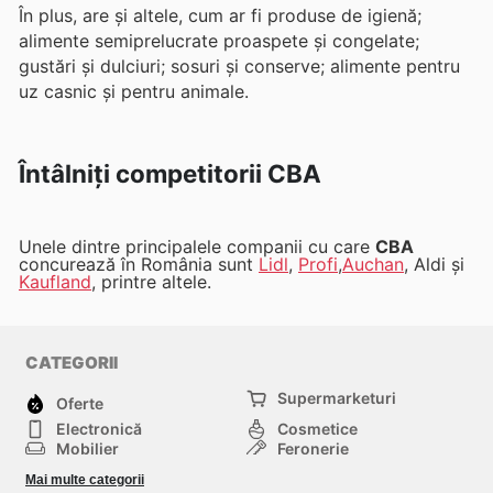
În plus, are și altele, cum ar fi produse de igienă;
alimente semiprelucrate proaspete și congelate;
gustări și dulciuri; sosuri și conserve; alimente pentru
uz casnic și pentru animale.
Întâlniți competitorii CBA
Unele dintre principalele companii cu care
CBA
concurează în România sunt
Lidl
,
Profi
,
Auchan
, Aldi și
Kaufland
, printre altele.
CATEGORII
Supermarketuri
Oferte
Electronică
Cosmetice
Mobilier
Feronerie
Sport
Modă
Mai multe categorii
Copii
Auto și Moto