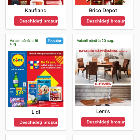
Kaufland
Brico Depot
Deschideți broșura
Deschideți broșura
Valabil până la 16
Valabil până la 20 aug.
Popular
aug.
Lem's
Lidl
Deschideți broșura
Deschideți broșura