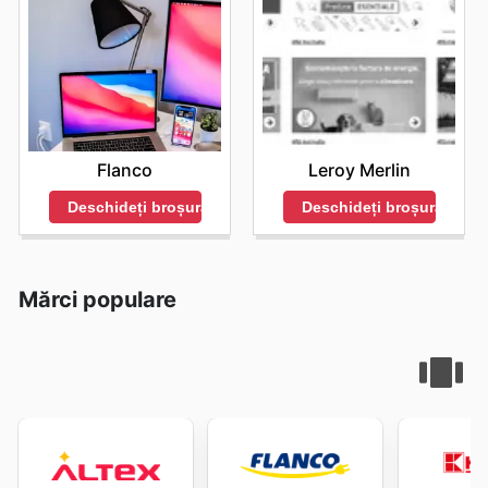
Flanco
Leroy Merlin
Deschideți broșura
Deschideți broșura
Mărci populare