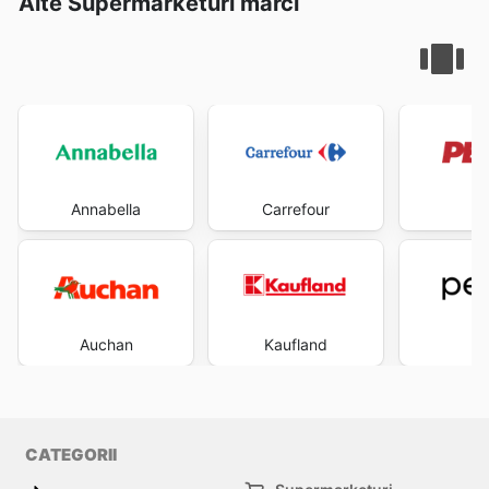
Alte Supermarketuri mărci
Annabella
Carrefour
P
Auchan
Kaufland
P
CATEGORII