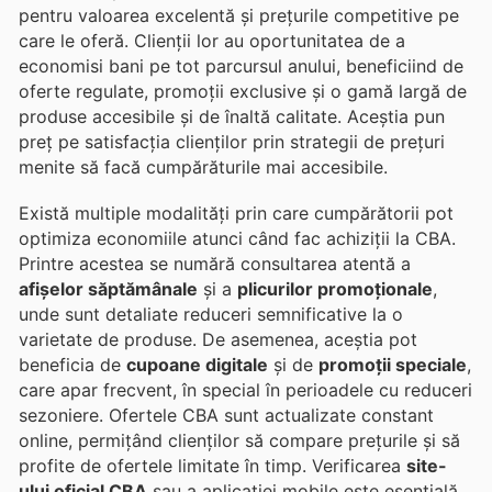
pentru valoarea excelentă și prețurile competitive pe
care le oferă. Clienții lor au oportunitatea de a
economisi bani pe tot parcursul anului, beneficiind de
oferte regulate, promoții exclusive și o gamă largă de
produse accesibile și de înaltă calitate. Aceștia pun
preț pe satisfacția clienților prin strategii de prețuri
menite să facă cumpărăturile mai accesibile.
Există multiple modalități prin care cumpărătorii pot
optimiza economiile atunci când fac achiziții la CBA.
Printre acestea se numără consultarea atentă a
afișelor săptămânale
și a
plicurilor promoționale
,
unde sunt detaliate reduceri semnificative la o
varietate de produse. De asemenea, aceștia pot
beneficia de
cupoane digitale
și de
promoții speciale
,
care apar frecvent, în special în perioadele cu reduceri
sezoniere. Ofertele CBA sunt actualizate constant
online, permițând clienților să compare prețurile și să
profite de ofertele limitate în timp. Verificarea
site-
ului oficial CBA
sau a aplicației mobile este esențială