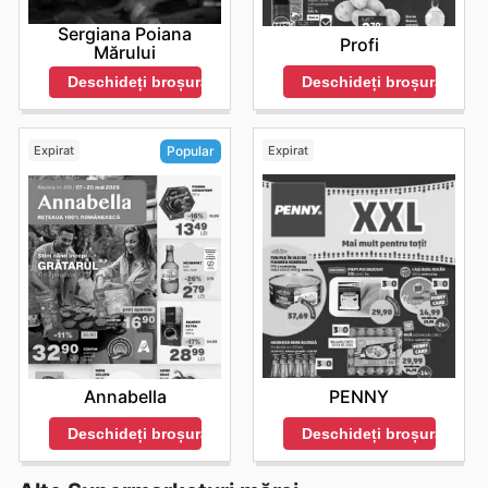
Sergiana Poiana
Profi
Mărului
Deschideți broșura
Deschideți broșura
Expirat
Expirat
Popular
PENNY
Annabella
Deschideți broșura
Deschideți broșura