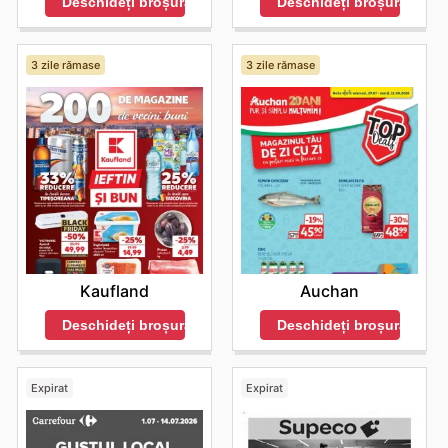
Deschideți broșura
Deschideți broșura
verifica prețurile actualizate, puteți naviga și pe site-ul
sunt încurajați să exploreze cele mai recente promoții
oficial online:
https://cbanordvest.ro/
disponibile online și să rămână la curent cu noile
produse și cu reducerile valabile pentru o perioadă
3 zile rămase
3 zile rămase
limitată de timp.
Descoperă-ți brandurile preferate la CBA - explorează
ofertele lor online astăzi.
Kaufland
Auchan
Deschideți broșura
Deschideți broșura
Expirat
Expirat