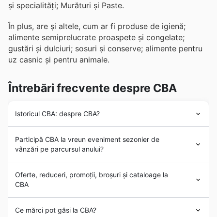
și specialități; Murături și Paste.
În plus, are și altele, cum ar fi produse de igienă;
alimente semiprelucrate proaspete și congelate;
gustări și dulciuri; sosuri și conserve; alimente pentru
uz casnic și pentru animale.
Întrebări frecvente despre CBA
Istoricul CBA: despre CBA?
Istoria
CBA
datează din 1992, cu 17 magazine
Participă CBA la vreun eveniment sezonier de
alimentare deținute de 10 proprietari privați în
vânzări pe parcursul anului?
Budapesta, Ungaria. Cu toate acestea, ceva timp mai
târziu, din cauza dificultăților de livrare, a fost
Da, CBA participă activ la numeroase
reduceri
transformat într-un sistem de franciză.
Oferte, reduceri, promoții, broșuri și cataloage la
sezoniere și oferte speciale
pe parcursul anului, oferind
În prezent,
CBA
este un lanț de supermarketuri care
CBA
clienților ocazia să economisească la cumpărături. Pe
operează în Bulgaria, Lituania, Cehia, Croația, Ungaria,
site-ul nostru veți găsi cele mai recente
flyere CBA
și
Polonia, Serbia, Slovacia și România. În România, și-a
CBA
este un lanț de
supermarketuri
de origine
broșuri
care detaliază aceste promoții. Pregătiți-vă
Ce mărci pot găsi la CBA?
început activitatea în 2002 în Satu Mare, sub numele de
maghiară, care se dedică comercializării și distribuției
pentru evenimente precum reducerile de primăvară,