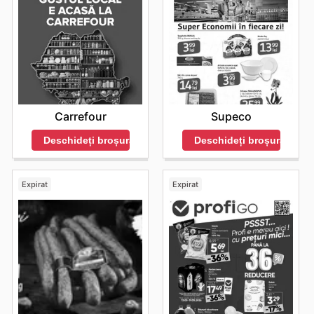
Carrefour
Supeco
Deschideți broșura
Deschideți broșura
Expirat
Expirat