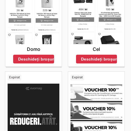
reduceri speciale, permițând clienților să achiziționeze
cele mai dorite gadgeturi la prețuri avantajoase.
Încurajează pe toți să exploreze ultimele oferte pe site-
ul oficial și să fie la curent cu cele mai noi apariții și
reduceri limitate.
Stai la curent cu ofertele săptămânale Vodafone și
bucură-te de promoții exclusive de la cele mai bune
branduri.
Cel
Domo
Deschideți broșura
Deschideți broșura
Expirat
Expirat