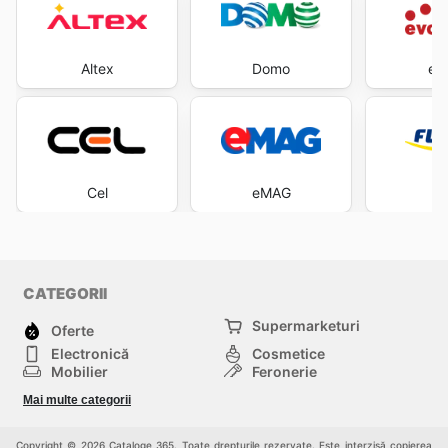
Altex
Domo
ev
Cel
eMAG
Fl
CATEGORII
Supermarketuri
Oferte
Electronică
Cosmetice
Mobilier
Feronerie
Sport
Modă
Mai multe categorii
Copii
Auto și Moto
Animale de casă
Alții
Copyright © 2026 Cataloge 365. Toate drepturile rezervate. Este interzisă copierea