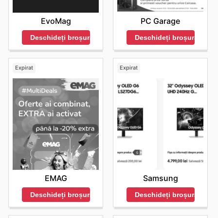
EvoMag
PC Garage
Deschideți broșura
Deschideți broșura
Expirat
Expirat
EMAG
Samsung
Deschideți broșura
Deschideți broșura