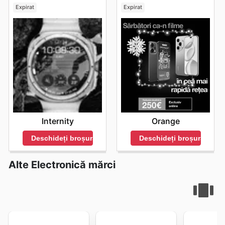
Expirat
Expirat
Internity
Orange
Deschideți broșura
Deschideți broșura
Alte Electronică mărci