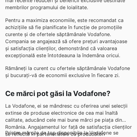
mai recente reduceri și beneficii exclusive destinate
membrilor programului de loialitate.
Pentru a maximiza economiile, este recomandat ca
achizițiile să fie planificate în funcție de promoțiile
curente și de ofertele săptămânale Vodafone.
Compania se angajează să ofere prețuri avantajoase
și satisfacția clienților, demonstrând că valoarea
excepțională este întotdeauna la îndemâna oricui.
Rămâneți la curent cu ofertele săptămânale Vodafone
și bucurați-vă de economii exclusive în fiecare zi.
Ce mărci pot găsi la Vodafone?
La Vodafone, ei se mândresc cu oferirea unei selecții
extinse de produse electronice de cea mai înaltă
calitate, aducând cele mai bune mărci pe piața din
România. Angajamentul lor față de satisfacția clienților
Printre mărcile de top disponibile la Vodafone se
se reflectă în parteneriatele cu producători