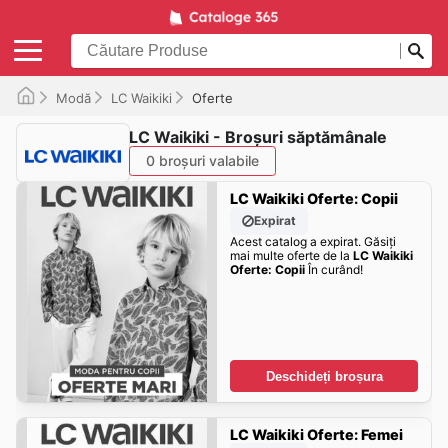
Modă
LC Waikiki
Oferte
LC Waikiki - Broșuri săptămânale
0 broșuri valabile
LC Waikiki Oferte: Copii
Expirat
Acest catalog a expirat. Găsiți
mai multe oferte de la
LC Waikiki
Oferte: Copii
În curând!
Deschideți broșura
LC Waikiki Oferte: Femei