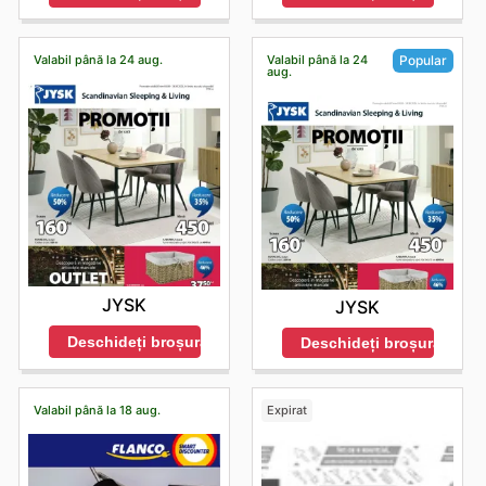
Valabil până la 24 aug.
Valabil până la 24
Popular
aug.
JYSK
JYSK
Deschideți broșura
Deschideți broșura
Valabil până la 18 aug.
Expirat