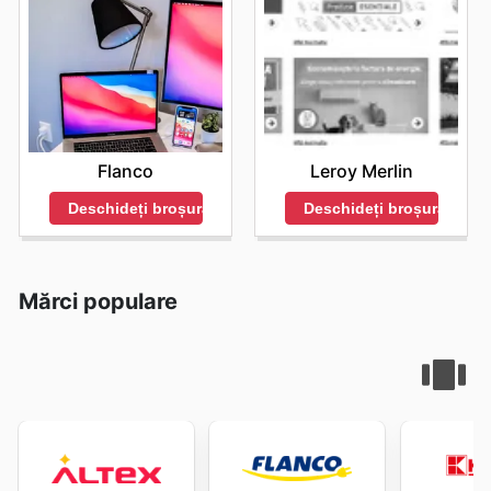
Flanco
Leroy Merlin
Deschideți broșura
Deschideți broșura
Mărci populare