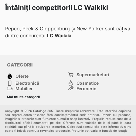
Întâlniți competitorii LC Waikiki
Pepco, Peek & Cloppenburg și New Yorker sunt câțiva
dintre concurenții
LC Waikiki
.
CATEGORII
Supermarketuri
Oferte
Electronică
Cosmetice
Mobilier
Feronerie
Sport
Modă
Mai multe categorii
Copii
Auto și Moto
Animale de casă
Alții
Copyright © 2026 Cataloge 365. Toate drepturile rezervate. Este interzisă copierea
sau reproducerea textelor fără consimțământul scris anterior. Pozele cu produse,
imaginile și broșurile sunt furnizate numai în scop ilustrativ. Prețurile reduse sunt de la
distribuitori oficiali enumerați pe site. Ofertele sunt valabile de la și până la data
expirării sau până la epuizarea stocurilor. Obiectivul acestui site este informativ și nu
poate fi folosit pentru a revendica produsele. Prețurile pot varia în funcție de locație.