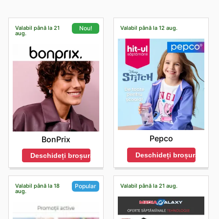
Valabil până la 21
Valabil până la 12 aug.
Nou!
aug.
Pepco
BonPrix
Deschideți broșura
Deschideți broșura
Valabil până la 18
Valabil până la 21 aug.
Popular
aug.