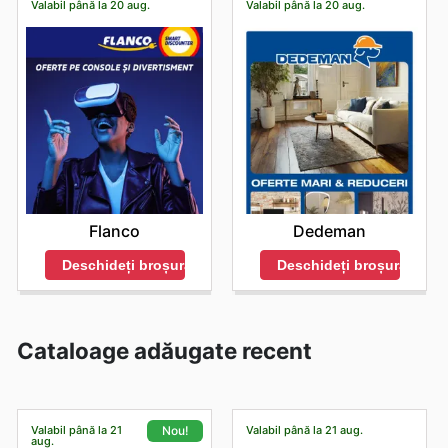
Valabil până la 20 aug.
Valabil până la 20 aug.
Flanco
Dedeman
Deschideți broșura
Deschideți broșura
Cataloage adăugate recent
Valabil până la 21
Valabil până la 21 aug.
Nou!
aug.