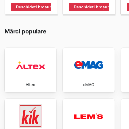
Deschideți broșura
Deschideți broșura
Mărci populare
Altex
eMAG