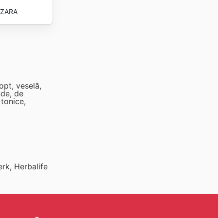
ZARA
opt, veselă,
de, de
tonice,
erk, Herbalife