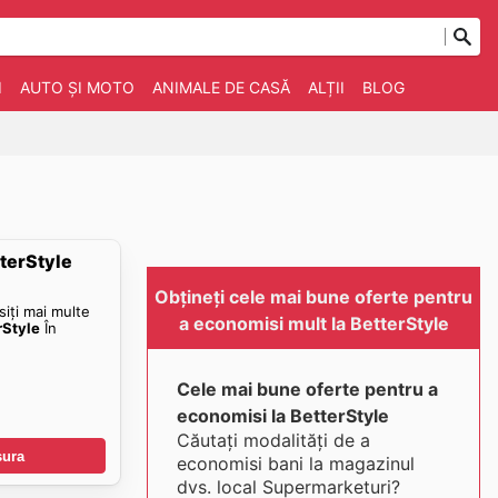
I
AUTO ȘI MOTO
ANIMALE DE CASĂ
ALȚII
BLOG
tterStyle
Obțineți cele mai bune oferte pentru
siți mai multe
a economisi mult la BetterStyle
rStyle
În
Cele mai bune oferte pentru a
economisi la BetterStyle
Căutați modalități de a
șura
economisi bani la magazinul
dvs. local Supermarketuri?