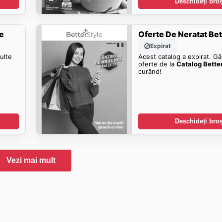
Deschideți bro
e
Oferte De Neratat Be
Expirat
ulte
Acest catalog a expirat. Gă
oferte de la
Catalog Bette
curând!
Deschideți bro
Vezi mai mult