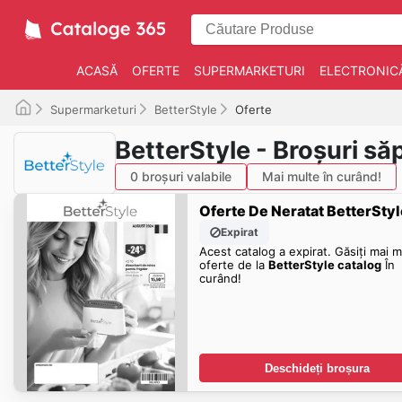
ACASĂ
OFERTE
SUPERMARKETURI
ELECTRONIC
Supermarketuri
BetterStyle
Oferte
BetterStyle - Broșuri s
0 broșuri valabile
Mai multe în curând!
Oferte De Neratat BetterStyl
Expirat
Acest catalog a expirat. Găsiți mai m
oferte de la
BetterStyle catalog
În
curând!
Deschideți broșura