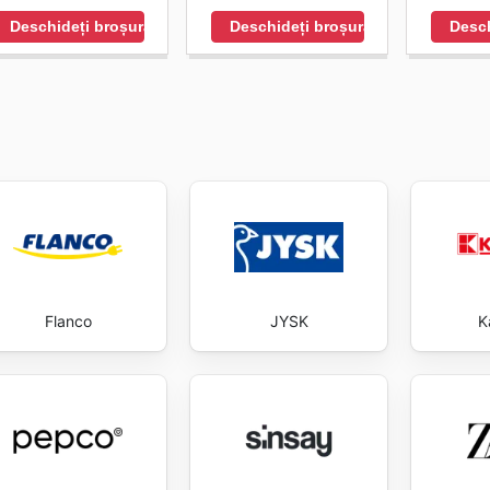
Deschideți broșura
Deschideți broșura
Desch
Flanco
JYSK
K