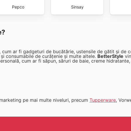
Pepco
Sinsay
e?
um ar fi gadgeturi de bucătărie, ustensile de gătit și de c
e și consumabile de curățenie și multe altele.
BetterStyle
vin
rsonală, cum ar fi săpun, săruri de baie, creme hidratante, 
marketing pe mai multe niveluri, precum
Tupperware
, Vorw