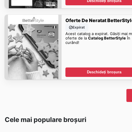
Deschideți broșura
Oferte De Neratat BetterStyl
Expirat
Acest catalog a expirat. Găsiți mai m
oferte de la
Catalog BetterStyle
În
curând!
Deschideți broșura
Cele mai populare broșuri