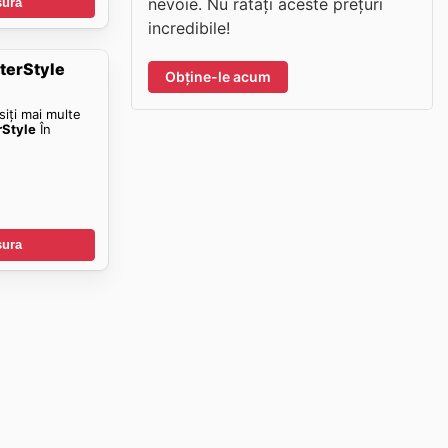
nevoie. Nu ratați aceste prețuri
șura
incredibile!
tterStyle
Obține-le acum
siți mai multe
rStyle
În
șura