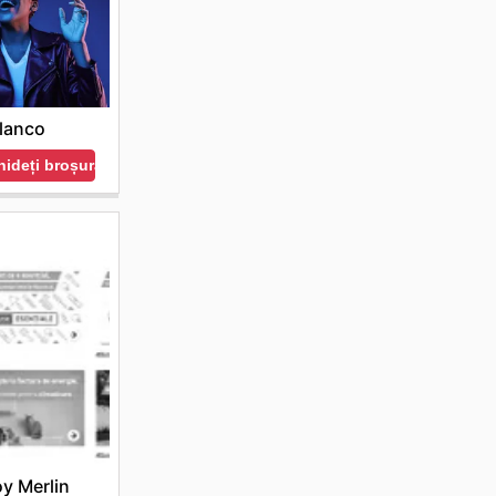
lanco
ideți broșura
y Merlin