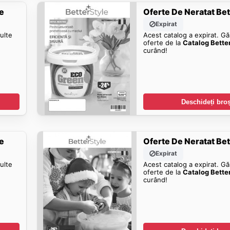
e
Oferte De Neratat Be
Expirat
ulte
Acest catalog a expirat. Gă
oferte de la
Catalog Bette
curând!
Deschideți bro
e
Oferte De Neratat Be
Expirat
ulte
Acest catalog a expirat. Gă
oferte de la
Catalog Bette
curând!