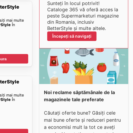
Sunteți în locul potrivit!
tterStyle
Cataloge 365 vă oferă acces la
peste Supermarketuri magazine
siți mai multe
din Romania, inclusiv
rStyle
În
BetterStyle și multe altele.
Începeți să navigați
șura
tterStyle
Noi reclame săptămânale de la
siți mai multe
magazinele tale preferate
rStyle
În
Căutați oferte bune? Găsiți cele
mai bune oferte și reduceri pentru
a economisi mult la tot ce aveți