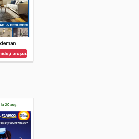
deman
ideți broșura
 la 20 aug.