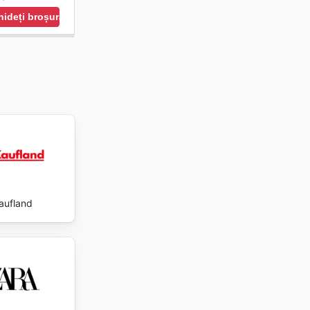
ideți broșura
aufland