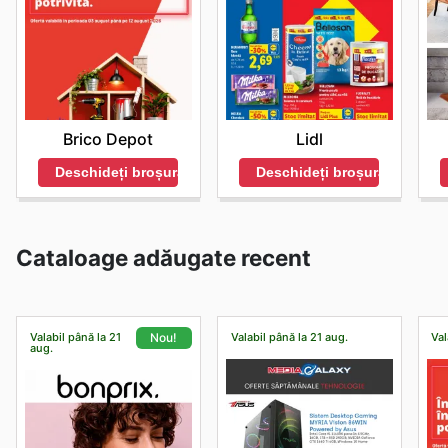
Brico Depot
Lidl
Deschideți broșura
Deschideți broșura
Cataloage adăugate recent
Valabil până la 21
Valabil până la 21 aug.
Val
Nou!
aug.