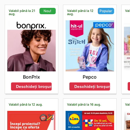
Valabil până la 21
Valabil până la 12
Val
Nou!
Popular
aug.
aug.
BonPrix
Pepco
Deschideți broșura
Deschideți broșura
Valabil până la 12 aug.
Valabil până la 16 aug.
Val