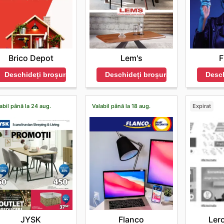
Brico Depot
Lem's
F
Deschideți broșura
Deschideți broșura
Desch
abil până la 24 aug.
Valabil până la 18 aug.
Expirat
JYSK
Flanco
Lero