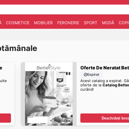
Ă
COSMETICE
MOBILIER
FERONERIE
SPORT
MODĂ
COPI
ăptămânale
e
Oferte De Neratat Be
Expirat
ulte
Acest catalog a expirat. Gă
oferte de la
Catalog Bette
curând!
Deschideți bro