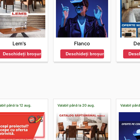
Lem's
Flanco
De
Deschideți broșura
Deschideți broșura
Desch
abil până la 12 aug.
Valabil până la 20 aug.
Valabil până