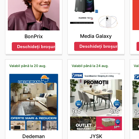
Media Galaxy
BonPrix
Deschideți broșura
Deschideți broșura
Valabil până la 20 aug.
Valabil până la 24 aug.
Val
Dedeman
JYSK