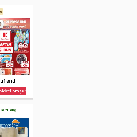
se
ufland
ideți broșura
 la 20 aug.