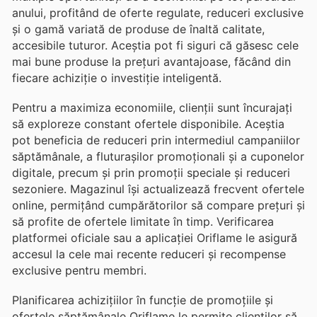
anului, profitând de oferte regulate, reduceri exclusive
și o gamă variată de produse de înaltă calitate,
accesibile tuturor. Aceștia pot fi siguri că găsesc cele
mai bune produse la prețuri avantajoase, făcând din
fiecare achiziție o investiție inteligentă.
Pentru a maximiza economiile, clienții sunt încurajați
să exploreze constant ofertele disponibile. Aceștia
pot beneficia de reduceri prin intermediul campaniilor
săptămânale, a fluturașilor promoționali și a cuponelor
digitale, precum și prin promoții speciale și reduceri
sezoniere. Magazinul își actualizează frecvent ofertele
online, permițând cumpărătorilor să compare prețuri și
să profite de ofertele limitate în timp. Verificarea
platformei oficiale sau a aplicației Oriflame le asigură
accesul la cele mai recente reduceri și recompense
exclusive pentru membri.
Planificarea achizițiilor în funcție de promoțiile și
ofertele săptămânale Oriflame le permite clienților să