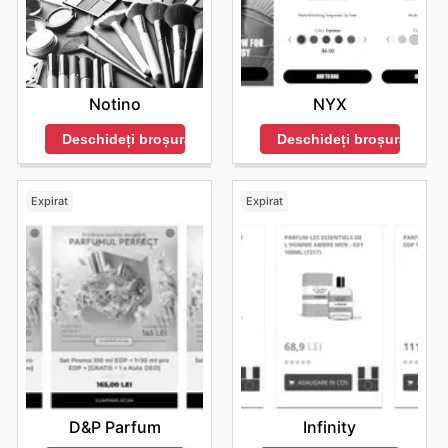
Notino
NYX
Deschideți broșura
Deschideți broșura
Expirat
Expirat
D&P Parfum
Infinity