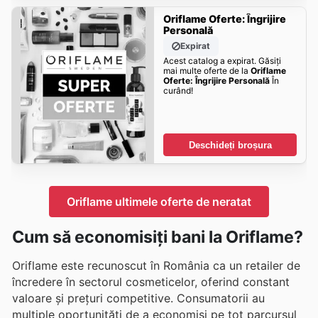
Oriflame Oferte: Îngrijire
Personală
Expirat
Acest catalog a expirat. Găsiți
mai multe oferte de la
Oriflame
Oferte: Îngrijire Personală
În
curând!
Deschideți broșura
Oriflame ultimele oferte de neratat
Cum să economisiți bani la Oriflame?
Oriflame este recunoscut în România ca un retailer de
încredere în sectorul cosmeticelor, oferind constant
valoare și prețuri competitive. Consumatorii au
multiple oportunități de a economisi pe tot parcursul