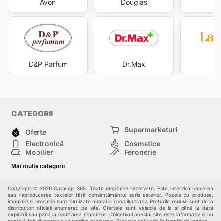
Avon
Douglas
In
D&P Parfum
Dr.Max
La
CATEGORII
Supermarketuri
Oferte
Electronică
Cosmetice
Mobilier
Feronerie
Sport
Modă
Mai multe categorii
Copii
Auto și Moto
Animale de casă
Alții
Copyright © 2026 Cataloge 365. Toate drepturile rezervate. Este interzisă copierea
sau reproducerea textelor fără consimțământul scris anterior. Pozele cu produse,
imaginile și broșurile sunt furnizate numai în scop ilustrativ. Prețurile reduse sunt de la
distribuitori oficiali enumerați pe site. Ofertele sunt valabile de la și până la data
expirării sau până la epuizarea stocurilor. Obiectivul acestui site este informativ și nu
poate fi folosit pentru a revendica produsele. Prețurile pot varia în funcție de locație.