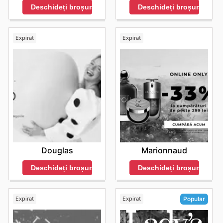
Deschideți broșura
Deschideți broșura
Expirat
Expirat
Douglas
Marionnaud
Deschideți broșura
Deschideți broșura
Expirat
Expirat
Popular