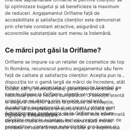
își optimizeze bugetul și să beneficieze la maximum
de reduceri. Angajamentul Oriflame față de
accesibilitate și satisfacția clienților este demonstrat
prin ofertele constant atractive, asigurând că
economiile substanțiale sunt mereu la îndemână.
Ce mărci pot găsi la Oriflame?
Oriflame se impune ca un retailer de cosmetice de top
în România, recunoscut pentru angajamentul său ferm
față de calitate și satisfacția clienților. Aceștia pun la
dispoziția lor o gamă largă de mărci de încredere, atât
Printre cele mai apreciate și recunoscute branduri pe
locale, cât și internaționale, garantând diversitate și
care le găsesc la Oriflame, clienții vor descoperi
fiabilitate pentru fiecare cumpărător. O selecție atentă
colecții ce se disting prin inovație constantă,
le asigură clienților acces la produse de excepție,
durabilitate excepțională și un raport calitate-preț
menite să completeze armonios rutina zilnică de
Achiziționarea produselor de la Oriflame le aduce
imbatabil. Popularitatea acestor mărci este confirmată
îngrijire și înfrumusețare.
clienților multiple avantaje, inclusiv prețuri extrem de
de preferințele consumatorilor, care caută mereu
competitive, garantarea autenticității produselor și
produse ce le oferă rezultate vizibile și o experiență