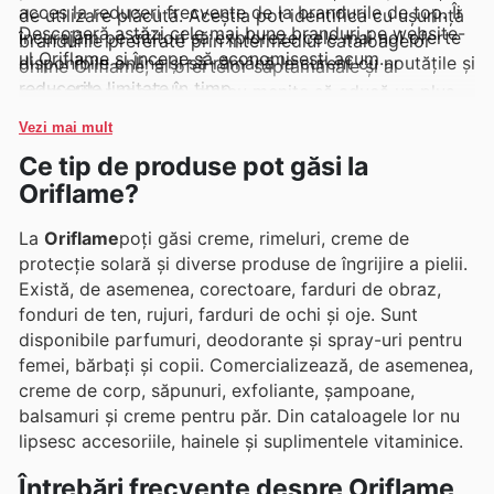
acces la reduceri frecvente de la brandurile de top. Îi
de utilizare plăcută. Aceștia pot identifica cu ușurință
Descoperă astăzi cele mai bune branduri pe website-
încurajăm pe cititori să exploreze cele mai noi oferte
brandurile preferate prin intermediul cataloagelor
ul Oriflame și începe să economisești acum.
disponibile online și să rămână la curent cu noutățile și
online Oriflame, al ofertelor săptămânale și al
reducerile limitate în timp.
promoțiilor speciale, mereu menite să aducă un plus
de valoare.
Vezi mai mult
Ce tip de produse pot găsi la
Oriflame?
La
Oriflame
poți găsi creme, rimeluri, creme de
protecție solară și diverse produse de îngrijire a pielii.
Există, de asemenea, corectoare, farduri de obraz,
fonduri de ten, rujuri, farduri de ochi și oje. Sunt
disponibile parfumuri, deodorante și spray-uri pentru
femei, bărbați și copii. Comercializează, de asemenea,
creme de corp, săpunuri, exfoliante, șampoane,
balsamuri și creme pentru păr. Din cataloagele lor nu
lipsesc accesoriile, hainele și suplimentele vitaminice.
Întrebări frecvente despre Oriflame