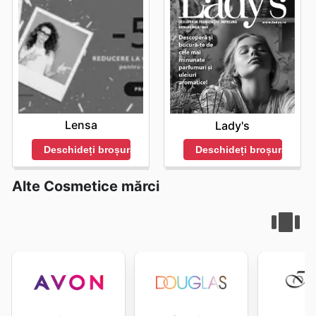
Lensa
Lady's
Deschideți broșura
Deschideți broșura
Alte Cosmetice mărci