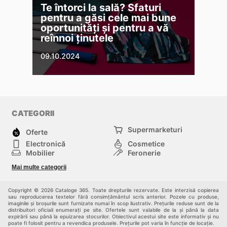
Te întorci la sală? Sfaturi
pentru a găsi cele mai bune
oportunități și pentru a vă
reînnoi ținutele
09.10.2024
CATEGORII
Supermarketuri
Oferte
Electronică
Cosmetice
Mobilier
Feronerie
Sport
Modă
Mai multe categorii
Copii
Auto și Moto
Animale de casă
Alții
Copyright © 2026 Cataloge 365. Toate drepturile rezervate. Este interzisă copierea
sau reproducerea textelor fără consimțământul scris anterior. Pozele cu produse,
imaginile și broșurile sunt furnizate numai în scop ilustrativ. Prețurile reduse sunt de la
distribuitori oficiali enumerați pe site. Ofertele sunt valabile de la și până la data
expirării sau până la epuizarea stocurilor. Obiectivul acestui site este informativ și nu
poate fi folosit pentru a revendica produsele. Prețurile pot varia în funcție de locație.