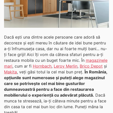
Dacă ești una dintre acele persoane care adoră să
decoreze și ești mereu în căutare de idei bune pentru
a-ți înfrumuseța casa, dar nu ai foarte mulți bani... nu-
ți face griji! Aici îți vom da câteva sfaturi pentru a-ți
restaura mobila cu un buget foarte mic. În
magazinele
mari
, cum ar fi
Hornbach
,
Leroy Merlin
,
Brico Depot
și
Makita
, veți găsi totul la cel mai bun preț.
În România,
opțiunile sunt numeroase și puteți alege magazinul
care se potrivește cel mai bine gusturilor
dumneavoastră pentru a face din restaurarea
mobilierului o experiență cu adevărat plăcută.
Dacă
munca te stresează, ia-ți câteva minute pentru a face
din casa ta cel mai bun loc din lume. Puneți mâna la
treabă!