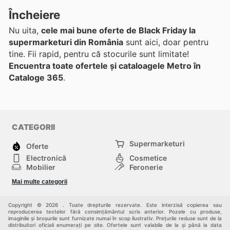
Încheiere
Nu uita,
cele mai bune oferte de Black Friday la
supermarketuri din România
sunt aici, doar pentru
tine. Fii rapid, pentru că stocurile sunt limitate!
Encuentra toate ofertele și cataloagele Metro în
Cataloge 365
.
CATEGORII
Supermarketuri
Oferte
Electronică
Cosmetice
Mobilier
Feronerie
Sport
Modă
Mai multe categorii
Copii
Auto și Moto
Animale de casă
Alții
Copyright © 2026 . Toate drepturile rezervate. Este interzisă copierea sau
reproducerea textelor fără consimțământul scris anterior. Pozele cu produse,
imaginile și broșurile sunt furnizate numai în scop ilustrativ. Prețurile reduse sunt de la
distribuitori oficiali enumerați pe site. Ofertele sunt valabile de la și până la data