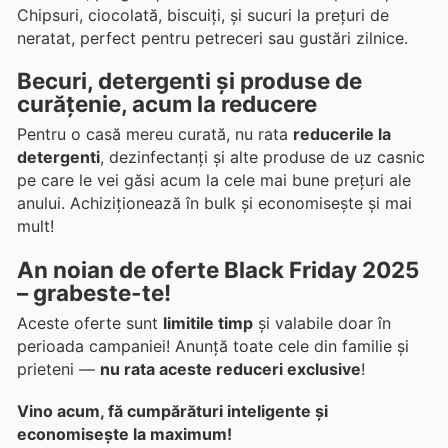
Chipsuri, ciocolată, biscuiți, și sucuri la prețuri de
neratat, perfect pentru petreceri sau gustări zilnice.
Becuri, detergenti și produse de
curățenie, acum la reducere
Pentru o casă mereu curată, nu rata
reducerile la
detergenti
, dezinfectanți și alte produse de uz casnic
pe care le vei găsi acum la cele mai bune prețuri ale
anului. Achiziționează în bulk și economisește și mai
mult!
An noian de oferte Black Friday 2025
– grabeste-te!
Aceste oferte sunt
limitile timp
și valabile doar în
perioada campaniei! Anunță toate cele din familie și
prieteni —
nu rata aceste reduceri exclusive
!
Vino acum, fă cumpărături inteligente și
economisește la maximum!