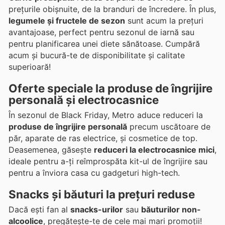
prețurile obișnuite, de la branduri de încredere. În plus,
legumele și fructele de sezon
sunt acum la prețuri
avantajoase, perfect pentru sezonul de iarnă sau
pentru planificarea unei diete sănătoase. Cumpără
acum și bucură-te de disponibilitate și calitate
superioară!
Oferte speciale la produse de îngrijire
personală și electrocasnice
În sezonul de Black Friday, Metro aduce reduceri la
produse de îngrijire personală
precum uscătoare de
păr, aparate de ras electrice, și cosmetice de top.
Deasemenea, găsește
reduceri la electrocasnice mici
,
ideale pentru a-ți reîmprospăta kit-ul de îngrijire sau
pentru a înviora casa cu gadgeturi high-tech.
Snacks și băuturi la prețuri reduse
Dacă ești fan al
snacks-urilor
sau
băuturilor non-
alcoolice
, pregătește-te de cele mai mari promoții!