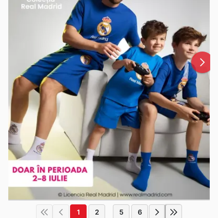
1
2
5
6
...