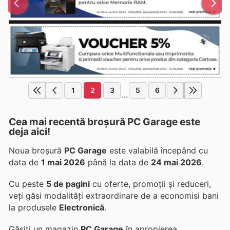
1
2
3
5
6
...
Cea mai recentă broșură PC Garage este
deja aici!
Noua broșură
PC Garage
este valabilă începând cu
data de
1 mai 2026
până la data de
24 mai 2026
.
Cu peste
5 de pagini
cu oferte, promoții și reduceri,
veți găsi modalități extraordinare de a economisi bani
la produsele
Electronică
.
Găsiți un magazin
PC Garage
în apropierea