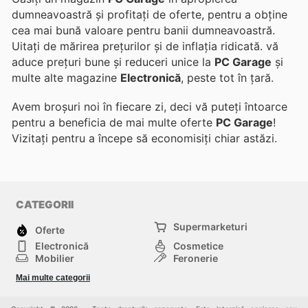
dumneavoastră și profitați de oferte, pentru a obține
cea mai bună valoare pentru banii dumneavoastră.
Uitați de mărirea prețurilor și de inflația ridicată.
vă
aduce prețuri bune și reduceri unice la
PC Garage
și
multe alte magazine
Electronică
, peste tot în țară.
Avem broșuri noi în fiecare zi, deci vă puteți întoarce
pentru a beneficia de mai multe oferte
PC Garage
!
Vizitați
pentru a începe să economisiți chiar astăzi.
CATEGORII
Supermarketuri
Oferte
Electronică
Cosmetice
Mobilier
Feronerie
Sport
Modă
Mai multe categorii
Copii
Auto și Moto
Animale de casă
Alții