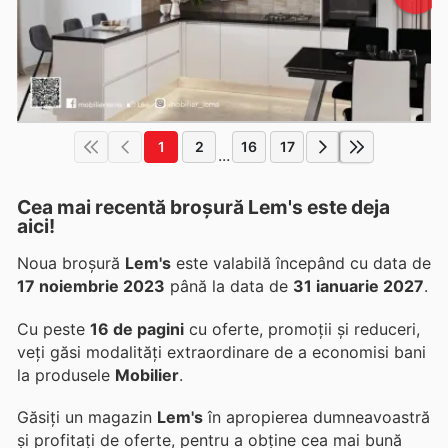
1
2
16
17
...
Cea mai recentă broșură Lem's este deja
aici!
Noua broșură
Lem's
este valabilă începând cu data de
17 noiembrie 2023
până la data de
31 ianuarie 2027
.
Cu peste
16 de pagini
cu oferte, promoții și reduceri,
veți găsi modalități extraordinare de a economisi bani
la produsele
Mobilier
.
Găsiți un magazin
Lem's
în apropierea dumneavoastră
și profitați de oferte, pentru a obține cea mai bună