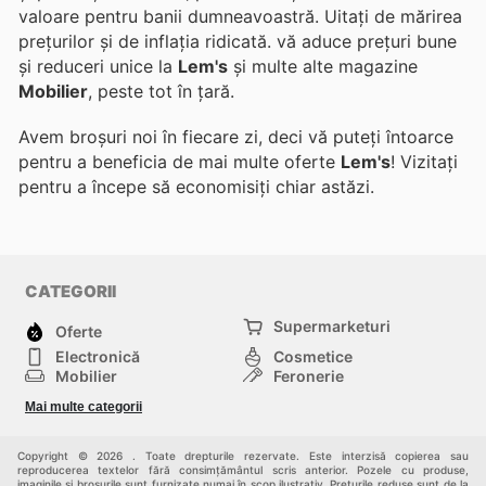
valoare pentru banii dumneavoastră. Uitați de mărirea
prețurilor și de inflația ridicată.
vă aduce prețuri bune
și reduceri unice la
Lem's
și multe alte magazine
Mobilier
, peste tot în țară.
Avem broșuri noi în fiecare zi, deci vă puteți întoarce
pentru a beneficia de mai multe oferte
Lem's
! Vizitați
pentru a începe să economisiți chiar astăzi.
CATEGORII
Supermarketuri
Oferte
Electronică
Cosmetice
Mobilier
Feronerie
Sport
Modă
Mai multe categorii
Copii
Auto și Moto
Animale de casă
Alții
Copyright © 2026 . Toate drepturile rezervate. Este interzisă copierea sau
reproducerea textelor fără consimțământul scris anterior. Pozele cu produse,
imaginile și broșurile sunt furnizate numai în scop ilustrativ. Prețurile reduse sunt de la