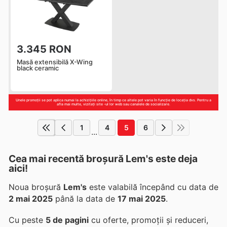
3.345 RON
Masă extensibilă X-Wing
black ceramic
Unele promoții se pot aplica numai la achizițiile online, în timp ce altele pot varia în funcție de locația dvs. Pentru a
afla mai multe, vizitați site -ul lor web sau canalele de socializare.
1
4
5
6
...
Cea mai recentă broșură Lem's este deja
aici!
Noua broșură
Lem's
este valabilă începând cu data de
2 mai 2025
până la data de
17 mai 2025
.
Cu peste
5 de pagini
cu oferte, promoții și reduceri,