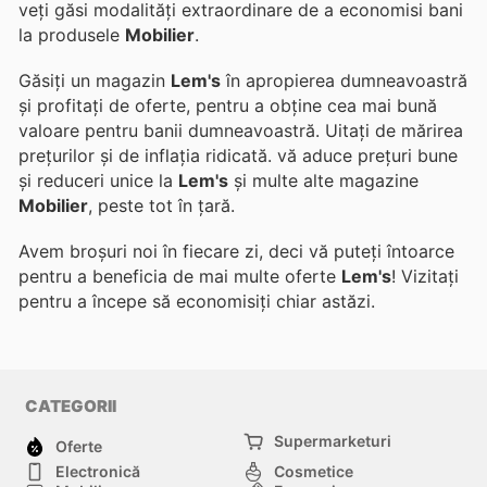
veți găsi modalități extraordinare de a economisi bani
la produsele
Mobilier
.
Găsiți un magazin
Lem's
în apropierea dumneavoastră
și profitați de oferte, pentru a obține cea mai bună
valoare pentru banii dumneavoastră. Uitați de mărirea
prețurilor și de inflația ridicată.
vă aduce prețuri bune
și reduceri unice la
Lem's
și multe alte magazine
Mobilier
, peste tot în țară.
Avem broșuri noi în fiecare zi, deci vă puteți întoarce
pentru a beneficia de mai multe oferte
Lem's
! Vizitați
pentru a începe să economisiți chiar astăzi.
CATEGORII
Supermarketuri
Oferte
Electronică
Cosmetice