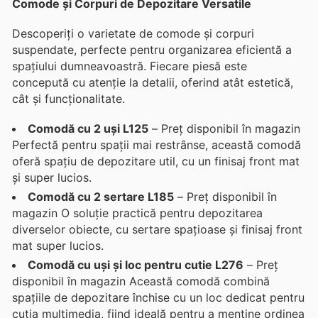
Comode și Corpuri de Depozitare Versatile
Descoperiți o varietate de comode și corpuri
suspendate, perfecte pentru organizarea eficientă a
spațiului dumneavoastră. Fiecare piesă este
concepută cu atenție la detalii, oferind atât estetică,
cât și funcționalitate.
Comodă cu 2 uși L125
– Preț disponibil în magazin
Perfectă pentru spații mai restrânse, această comodă
oferă spațiu de depozitare util, cu un finisaj front mat
și super lucios.
Comodă cu 2 sertare L185
– Preț disponibil în
magazin O soluție practică pentru depozitarea
diverselor obiecte, cu sertare spațioase și finisaj front
mat super lucios.
Comodă cu uși și loc pentru cutie L276
– Preț
disponibil în magazin Această comodă combină
spațiile de depozitare închise cu un loc dedicat pentru
cutia multimedia, fiind ideală pentru a menține ordinea