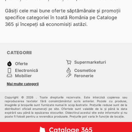
Găsiți cele mai bune oferte săptămânale și promoții
specifice categoriei în toată România pe Cataloge
365 și începeți să economisiți astăzi.
CATEGORII
Supermarketuri
Oferte
Electronică
Cosmetice
Mobilier
Feronerie
Sport
Modă
Mai multe categorii
Copii
Auto și Moto
Animale de casă
Alții
Copyright © 2026 . Toate drepturile rezervate. Este interzisă copierea sau
reproducerea textelor fără consimțământul scris anterior. Pozele cu produse,
imaginile și broșurile sunt furnizate numai în scop ilustrativ. Prețurile reduse sunt de la
distribuitori oficiali enumerați pe site. Ofertele sunt valabile de la și până la data
expirării sau până la epuizarea stocurilor. Obiectivul acestui site este informativ și nu
poate fi folosit pentru a revendica produsele. Prețurile pot varia în funcție de locație.