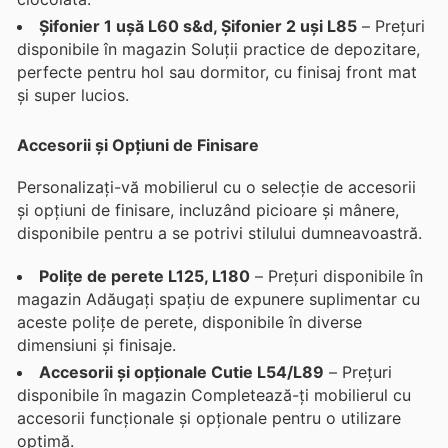
Șifonier 1 ușă L60 s&d, Șifonier 2 uși L85
– Prețuri
disponibile în magazin Soluții practice de depozitare,
perfecte pentru hol sau dormitor, cu finisaj front mat
și super lucios.
Accesorii și Opțiuni de Finisare
Personalizați-vă mobilierul cu o selecție de accesorii
și opțiuni de finisare, incluzând picioare și mânere,
disponibile pentru a se potrivi stilului dumneavoastră.
Polițe de perete L125, L180
– Prețuri disponibile în
magazin Adăugați spațiu de expunere suplimentar cu
aceste polițe de perete, disponibile în diverse
dimensiuni și finisaje.
Accesorii și opționale Cutie L54/L89
– Prețuri
disponibile în magazin Completează-ți mobilierul cu
accesorii funcționale și opționale pentru o utilizare
optimă.