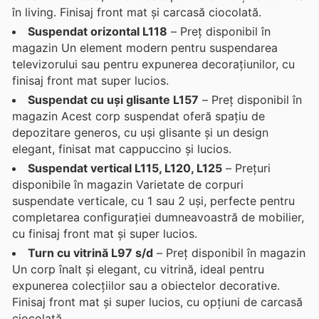
în living. Finisaj front mat și carcasă ciocolată.
Suspendat orizontal L118
– Preț disponibil în
magazin Un element modern pentru suspendarea
televizorului sau pentru expunerea decorațiunilor, cu
finisaj front mat super lucios.
Suspendat cu uși glisante L157
– Preț disponibil în
magazin Acest corp suspendat oferă spațiu de
depozitare generos, cu uși glisante și un design
elegant, finisat mat cappuccino și lucios.
Suspendat vertical L115, L120, L125
– Prețuri
disponibile în magazin Varietate de corpuri
suspendate verticale, cu 1 sau 2 uși, perfecte pentru
completarea configurației dumneavoastră de mobilier,
cu finisaj front mat și super lucios.
Turn cu vitrină L97 s/d
– Preț disponibil în magazin
Un corp înalt și elegant, cu vitrină, ideal pentru
expunerea colecțiilor sau a obiectelor decorative.
Finisaj front mat și super lucios, cu opțiuni de carcasă
ciocolată.