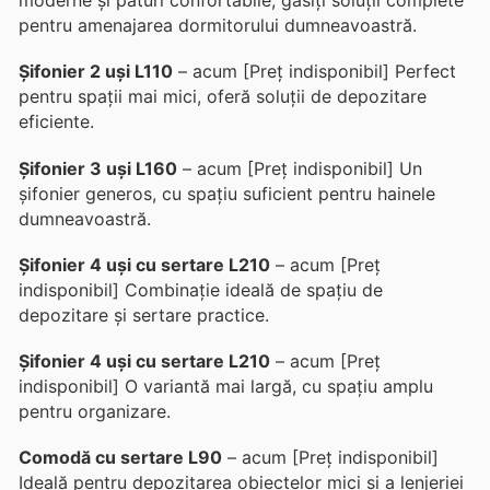
moderne și paturi confortabile, găsiți soluții complete
pentru amenajarea dormitorului dumneavoastră.
Șifonier 2 uși L110
– acum [Preț indisponibil] Perfect
pentru spații mai mici, oferă soluții de depozitare
eficiente.
Șifonier 3 uși L160
– acum [Preț indisponibil] Un
șifonier generos, cu spațiu suficient pentru hainele
dumneavoastră.
Șifonier 4 uși cu sertare L210
– acum [Preț
indisponibil] Combinație ideală de spațiu de
depozitare și sertare practice.
Șifonier 4 uși cu sertare L210
– acum [Preț
indisponibil] O variantă mai largă, cu spațiu amplu
pentru organizare.
Comodă cu sertare L90
– acum [Preț indisponibil]
Ideală pentru depozitarea obiectelor mici și a lenjeriei