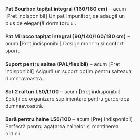
Pat Bourbon tapițat integral (160/180 cm)
– acum
[Preț indisponibil] Un pat impunător, ce adaugă un
plus de eleganță dormitorului.
Pat Miracco tapițat integral (90/140/160/180 cm)
–
acum [Preț indisponibil] Design modern și confort
sporit.
Suport pentru saltea (PAL/flexibil)
– acum [Preț
indisponibil] Asigură un suport optim pentru salteaua
dumneavoastră.
Set 2 rafturi L50/L100
– acum [Preț indisponibil]
Soluții de organizare suplimentare pentru garderoba
dumneavoastră.
Bară pentru haine L50/100
– acum [Preț indisponibil]
Perfectă pentru agățarea hainelor și menținerea
ordinii.