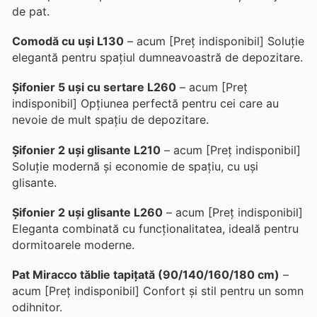
de pat.
Comodă cu uși L130
– acum [Preț indisponibil] Soluție
elegantă pentru spațiul dumneavoastră de depozitare.
Șifonier 5 uși cu sertare L260
– acum [Preț
indisponibil] Opțiunea perfectă pentru cei care au
nevoie de mult spațiu de depozitare.
Șifonier 2 uși glisante L210
– acum [Preț indisponibil]
Soluție modernă și economie de spațiu, cu uși
glisante.
Șifonier 2 uși glisante L260
– acum [Preț indisponibil]
Eleganta combinată cu funcționalitatea, ideală pentru
dormitoarele moderne.
Pat Miracco tăblie tapițată (90/140/160/180 cm)
–
acum [Preț indisponibil] Confort și stil pentru un somn
odihnitor.