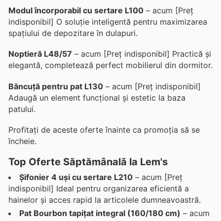
Modul încorporabil cu sertare L100
– acum [Preț
indisponibil] O soluție inteligentă pentru maximizarea
spațiului de depozitare în dulapuri.
Noptieră L48/57
– acum [Preț indisponibil] Practică și
elegantă, completează perfect mobilierul din dormitor.
Băncuță pentru pat L130
– acum [Preț indisponibil]
Adaugă un element funcțional și estetic la baza
patului.
Profitați de aceste oferte înainte ca promoția să se
încheie.
Top Oferte Săptămânală la Lem's
Șifonier 4 uși cu sertare L210
– acum [Preț
indisponibil] Ideal pentru organizarea eficientă a
hainelor și acces rapid la articolele dumneavoastră.
Pat Bourbon tapițat integral (160/180 cm)
– acum