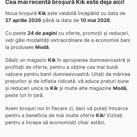
Cea mai recentă broșură Kik este deja aici!
Noua broșură
Kik
este valabilă începând cu data de
27 aprilie 2026
până la data de
10 mai 2026
.
Cu peste
24 de pagini
cu oferte, promoții și reduceri,
veți găsi modalități extraordinare de a economisi bani
la produsele
Modă
.
Găsiți un magazin
Kik
în apropierea dumneavoastră și
profitați de oferte, pentru a obține cea mai bună
valoare pentru banii dumneavoastră. Uitați de mărirea
prețurilor și de inflația ridicată.
vă aduce prețuri bune
și reduceri unice la
Kik
și multe alte magazine
Modă
,
peste tot în țară.
Avem broșuri noi în fiecare zi, deci vă puteți întoarce
pentru a beneficia de mai multe oferte
Kik
! Vizitați
pentru a începe să economisiți chiar astăzi.