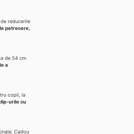
ă de reducerile
 de petrecere,
ta de 54 cm
de a
ru copii, la
clip-urile cu
ionale. Cadou