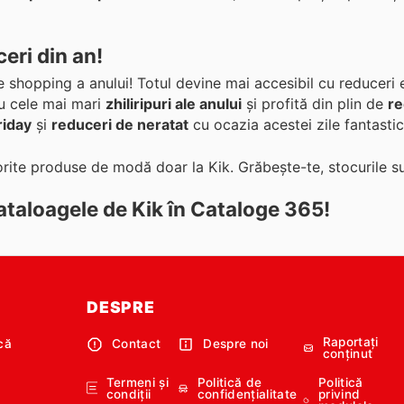
eri din an!
e shopping a anului! Totul devine mai accesibil cu reduceri 
ru cele mai mari
zhiliripuri ale anului
și profită din plin de
re
riday
și
reduceri de neratat
cu ocazia acestei zile fantastic
rite produse de modă doar la Kik. Grăbește-te, stocurile su
cataloagele de Kik în Cataloge 365!
DESPRE
Raportați
că
Contact
Despre noi
conținut
e
Termeni și
Politică de
Politică
condiții
confidențialitate
privind