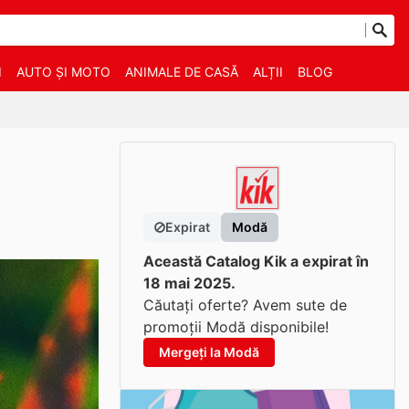
I
AUTO ȘI MOTO
ANIMALE DE CASĂ
ALȚII
BLOG
Expirat
Modă
Această Catalog Kik a expirat în
18 mai 2025.
Căutați oferte? Avem sute de
promoții Modă disponibile!
Mergeți la Modă