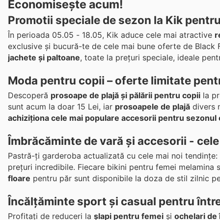
Economisește acum!
Promotii speciale de sezon la Kik pentru
În perioada 05.05 - 18.05, Kik aduce cele mai atractive
r
exclusive și bucură-te de cele mai bune oferte de Black
jachete și paltoane
, toate la prețuri speciale, ideale pen
Moda pentru copii – oferte limitate pent
Descoperă
prosoape de plajă și pălării pentru copii
la pr
sunt acum la doar 15 Lei, iar
prosoapele de plajă
divers 
achiziționa cele mai populare accesorii pentru sezonul 
Îmbrăcăminte de vară și accesorii - cele 
Pastră-ți garderoba actualizată cu cele mai noi tendințe:
prețuri incredibile. Fiecare bikini pentru femei melamina
floare
pentru păr sunt disponibile la doza de stil zilnic pe
Încălţăminte sport și casual pentru într
Profitați de reduceri la
șlapi pentru femei
și
ochelari de 