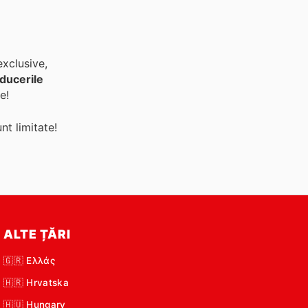
exclusive,
ducerile
e!
nt limitate!
ALTE ȚĂRI
🇬🇷 Ελλάς
🇭🇷 Hrvatska
🇭🇺 Hungary