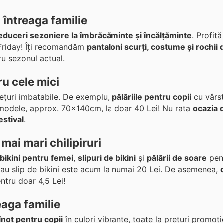
 întreaga familie
educeri sezoniere la îmbrăcăminte și încălțăminte
. Profit
 Friday! Îți recomandăm
pantaloni scurți, costume și rochii
tru sezonul actual.
ru cele mici
ețuri imbatabile. De exemplu,
pălăriile pentru copii
cu vârs
modele, approx. 70x140cm, la doar 40 Lei! Nu rata
ocazia 
estival
.
mai mari chilipiruri
bikini pentru femei
,
slipuri de bikini
și
pălării de soare
pent
 sau slip de bikini este acum la numai 20 Lei. De asemenea,
ntru doar 4,5 Lei!
eaga familie
înot pentru copii
în culori vibrante, toate la prețuri promoț