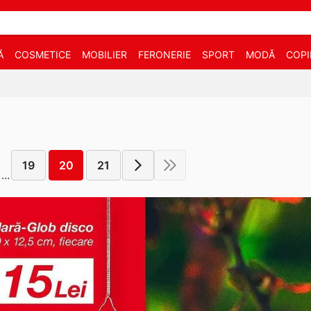
Ă
COSMETICE
MOBILIER
FERONERIE
SPORT
MODĂ
COPI
19
20
21
...