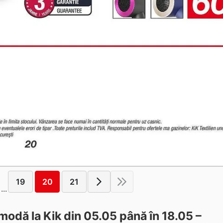
19
20
21
...
odă la Kik din 05.05 până în 18.05 –