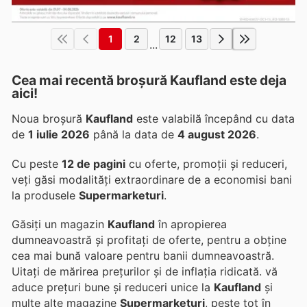
1
2
12
13
...
Cea mai recentă broșură Kaufland este deja
aici!
Noua broșură
Kaufland
este valabilă începând cu data
de
1 iulie 2026
până la data de
4 august 2026
.
Cu peste
12 de pagini
cu oferte, promoții și reduceri,
veți găsi modalități extraordinare de a economisi bani
la produsele
Supermarketuri
.
Găsiți un magazin
Kaufland
în apropierea
dumneavoastră și profitați de oferte, pentru a obține
cea mai bună valoare pentru banii dumneavoastră.
Uitați de mărirea prețurilor și de inflația ridicată.
vă
aduce prețuri bune și reduceri unice la
Kaufland
și
multe alte magazine
Supermarketuri
, peste tot în