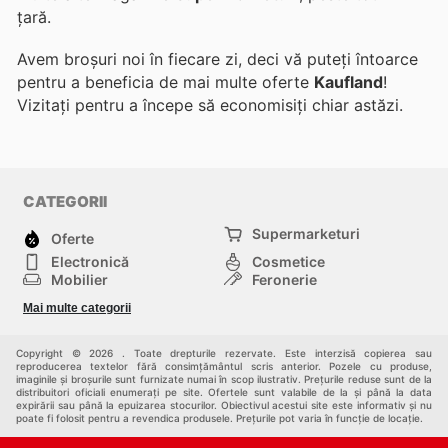
țară.
Avem broșuri noi în fiecare zi, deci vă puteți întoarce
pentru a beneficia de mai multe oferte
Kaufland
!
Vizitați
pentru a începe să economisiți chiar astăzi.
CATEGORII
Supermarketuri
Oferte
Electronică
Cosmetice
Mobilier
Feronerie
Sport
Modă
Mai multe categorii
Copii
Auto și Moto
Animale de casă
Alții
Copyright © 2026 . Toate drepturile rezervate. Este interzisă copierea sau
reproducerea textelor fără consimțământul scris anterior. Pozele cu produse,
imaginile și broșurile sunt furnizate numai în scop ilustrativ. Prețurile reduse sunt de la
distribuitori oficiali enumerați pe site. Ofertele sunt valabile de la și până la data
expirării sau până la epuizarea stocurilor. Obiectivul acestui site este informativ și nu
poate fi folosit pentru a revendica produsele. Prețurile pot varia în funcție de locație.