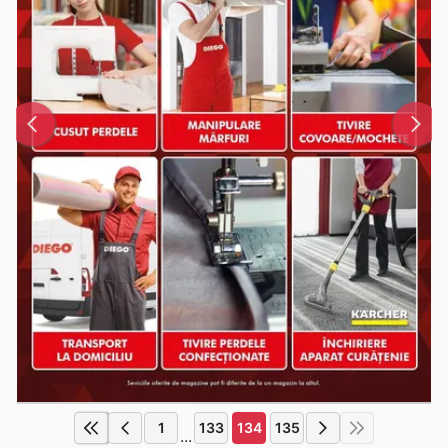
1
133
134
135
...