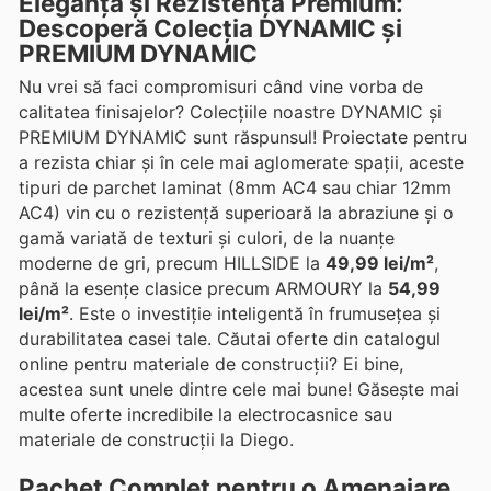
Eleganță și Rezistență Premium:
Descoperă Colecția DYNAMIC și
PREMIUM DYNAMIC
Nu vrei să faci compromisuri când vine vorba de
calitatea finisajelor? Colecțiile noastre DYNAMIC și
PREMIUM DYNAMIC sunt răspunsul! Proiectate pentru
a rezista chiar și în cele mai aglomerate spații, aceste
tipuri de parchet laminat (8mm AC4 sau chiar 12mm
AC4) vin cu o rezistență superioară la abraziune și o
gamă variată de texturi și culori, de la nuanțe
moderne de gri, precum HILLSIDE la
49,99 lei/m²
,
până la esențe clasice precum ARMOURY la
54,99
lei/m²
. Este o investiție inteligentă în frumusețea și
durabilitatea casei tale. Căutai oferte din catalogul
online pentru materiale de construcții? Ei bine,
acestea sunt unele dintre cele mai bune! Găsește mai
multe oferte incredibile la electrocasnice sau
materiale de construcții la Diego.
Pachet Complet pentru o Amenajare