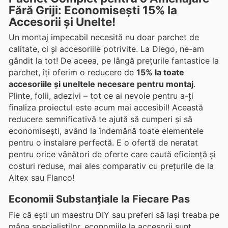
Fără Griji: Economisești 15% la
Accesorii și Unelte!
Un montaj impecabil necesită nu doar parchet de
calitate, ci și accesoriile potrivite. La Diego, ne-am
gândit la tot! De aceea, pe lângă prețurile fantastice la
parchet, îți oferim o reducere de
15% la toate
accesoriile și uneltele necesare pentru montaj
.
Plinte, folii, adezivi – tot ce ai nevoie pentru a-ți
finaliza proiectul este acum mai accesibil! Această
reducere semnificativă te ajută să cumperi și să
economisești, având la îndemână toate elementele
pentru o instalare perfectă. E o ofertă de neratat
pentru orice vânători de oferte care caută eficiență și
costuri reduse, mai ales comparativ cu prețurile de la
Altex sau Flanco!
Economii Substanțiale la Fiecare Pas
Fie că ești un maestru DIY sau preferi să lași treaba pe
mâna specialiștilor, economiile la accesorii sunt