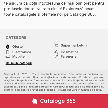
te asigura că obții întotdeauna cel mai bun preț pentru
produsele dorite. Nu rata nimic! Explorează acum
toate cataloagele și ofertele noi pe Cataloge 365.
CATEGORII
Supermarketuri
Oferte
Electronică
Cosmetice
Mobilier
Feronerie
Sport
Modă
Mai multe categorii
Copii
Auto și Moto
Animale de casă
Alții
Copyright © 2026 . Toate drepturile rezervate. Este interzisă copierea sau
reproducerea textelor fără consimțământul scris anterior. Pozele cu produse,
imaginile și broșurile sunt furnizate numai în scop ilustrativ. Prețurile reduse sunt de la
distribuitori oficiali enumerați pe site. Ofertele sunt valabile de la și până la data
expirării sau până la epuizarea stocurilor. Obiectivul acestui site este informativ și nu
poate fi folosit pentru a revendica produsele. Prețurile pot varia în funcție de locație.