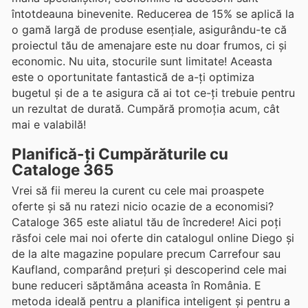
întotdeauna binevenite. Reducerea de 15% se aplică la
o gamă largă de produse esențiale, asigurându-te că
proiectul tău de amenajare este nu doar frumos, ci și
economic. Nu uita, stocurile sunt limitate! Aceasta
este o oportunitate fantastică de a-ți optimiza
bugetul și de a te asigura că ai tot ce-ți trebuie pentru
un rezultat de durată. Cumpără promoția acum, cât
mai e valabilă!
Planifică-ți Cumpărăturile cu
Cataloge 365
Vrei să fii mereu la curent cu cele mai proaspete
oferte și să nu ratezi nicio ocazie de a economisi?
Cataloge 365 este aliatul tău de încredere! Aici poți
răsfoi cele mai noi oferte din catalogul online Diego și
de la alte magazine populare precum Carrefour sau
Kaufland, comparând prețuri și descoperind cele mai
bune reduceri săptămâna aceasta în România. E
metoda ideală pentru a planifica inteligent și pentru a