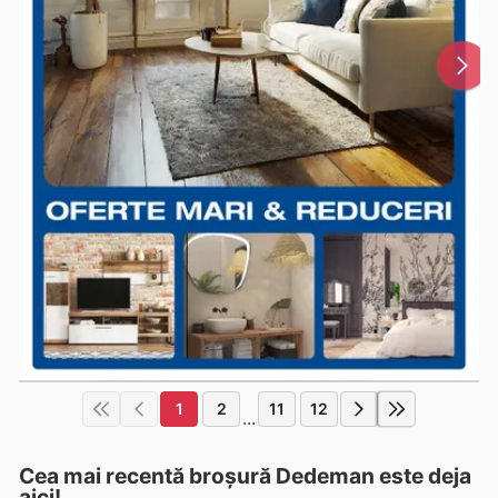
1
2
11
12
...
Cea mai recentă broșură Dedeman este deja
aici!