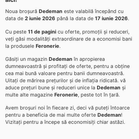
Noua broșură
Dedeman
este valabilă începând cu
data de
2 iunie 2026
până la data de
17 iunie 2026
.
Cu peste
11 de pagini
cu oferte, promoții și reduceri,
veți găsi modalități extraordinare de a economisi bani
la produsele
Feronerie
.
Găsiți un magazin
Dedeman
în apropierea
dumneavoastră și profitați de oferte, pentru a obține
cea mai bună valoare pentru banii dumneavoastră.
Uitați de mărirea prețurilor și de inflația ridicată.
vă
aduce prețuri bune și reduceri unice la
Dedeman
și
multe alte magazine
Feronerie
, peste tot în țară.
Avem broșuri noi în fiecare zi, deci vă puteți întoarce
pentru a beneficia de mai multe oferte
Dedeman
!
Vizitați
pentru a începe să economisiți chiar astăzi.