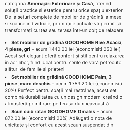
categoria
Amenajări Exterioare și Casă
, oferind
soluții practice și estetice pentru orice spațiu exterior.
De la seturi complete de mobilier de grădină la mese
și scaune individuale, promoțiile actuale vă permit să
transformați curtea sau terasa într-un colț de relaxare.
Set mobilier de grădină GOODHOME Rive Acacia,
4 piese, gri
– acum 1.440,00 lei (economisiți 250 lei)
Acest set elegant oferă confort și stil pentru relaxarea
în aer liber, fiind ideal pentru serile de vară petrecute
alături de familie și prieteni.
Set mobilier de grădină GOODHOME Palm, 3
piese, maro deschis
– acum 1.759,20 lei (economisiți
20%) Perfect pentru spații mai restrânse, acest set
combină durabilitatea cu un design modern, creând o
atmosferă primitoare pe terasa dumneavoastră.
Scun cuib ratan GOODHOME Omales
– acum
872,00 lei (economisiți 20%) Adăugați o notă de
unicitate și confort cu acest scaun suspendat din