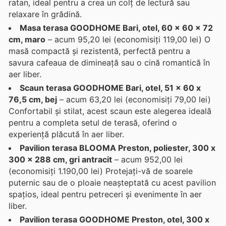
ratan, ideal pentru a crea un colț de lectură sau
relaxare în grădină.
Masa terasa GOODHOME Bari, otel, 60 x 60 x 72
cm, maro
– acum 95,20 lei (economisiți 119,00 lei) O
masă compactă și rezistentă, perfectă pentru a
savura cafeaua de dimineață sau o cină romantică în
aer liber.
Scaun terasa GOODHOME Bari, otel, 51 x 60 x
76,5 cm, bej
– acum 63,20 lei (economisiți 79,00 lei)
Confortabil și stilat, acest scaun este alegerea ideală
pentru a completa setul de terasă, oferind o
experiență plăcută în aer liber.
Pavilion terasa BLOOMA Preston, poliester, 300 x
300 x 288 cm, gri antracit
– acum 952,00 lei
(economisiți 1.190,00 lei) Protejați-vă de soarele
puternic sau de o ploaie neașteptată cu acest pavilion
spațios, ideal pentru petreceri și evenimente în aer
liber.
Pavilion terasa GOODHOME Preston, otel, 300 x