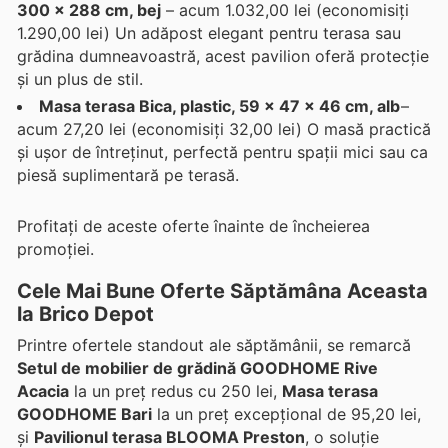
300 x 288 cm, bej
– acum 1.032,00 lei (economisiți
1.290,00 lei) Un adăpost elegant pentru terasa sau
grădina dumneavoastră, acest pavilion oferă protecție
și un plus de stil.
Masa terasa Bica, plastic, 59 x 47 x 46 cm, alb
–
acum 27,20 lei (economisiți 32,00 lei) O masă practică
și ușor de întreținut, perfectă pentru spații mici sau ca
piesă suplimentară pe terasă.
Profitați de aceste oferte înainte de încheierea
promoției.
Cele Mai Bune Oferte Săptămâna Aceasta
la Brico Depot
Printre ofertele standout ale săptămânii, se remarcă
Setul de mobilier de grădină GOODHOME Rive
Acacia
la un preț redus cu 250 lei,
Masa terasa
GOODHOME Bari
la un preț excepțional de 95,20 lei,
și
Pavilionul terasa BLOOMA Preston
, o soluție