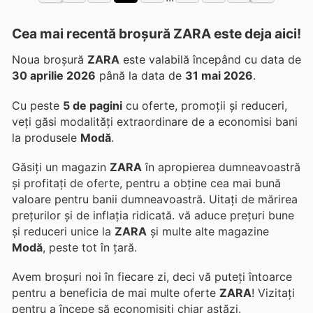
Cea mai recentă broșură ZARA este deja aici!
Noua broșură
ZARA
este valabilă începând cu data de
30 aprilie 2026
până la data de
31 mai 2026
.
Cu peste
5 de pagini
cu oferte, promoții și reduceri,
veți găsi modalități extraordinare de a economisi bani
la produsele
Modă
.
Găsiți un magazin
ZARA
în apropierea dumneavoastră
și profitați de oferte, pentru a obține cea mai bună
valoare pentru banii dumneavoastră. Uitați de mărirea
prețurilor și de inflația ridicată.
vă aduce prețuri bune
și reduceri unice la
ZARA
și multe alte magazine
Modă
, peste tot în țară.
Avem broșuri noi în fiecare zi, deci vă puteți întoarce
pentru a beneficia de mai multe oferte
ZARA
! Vizitați
pentru a începe să economisiți chiar astăzi.