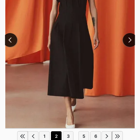
1
2
3
5
6
...