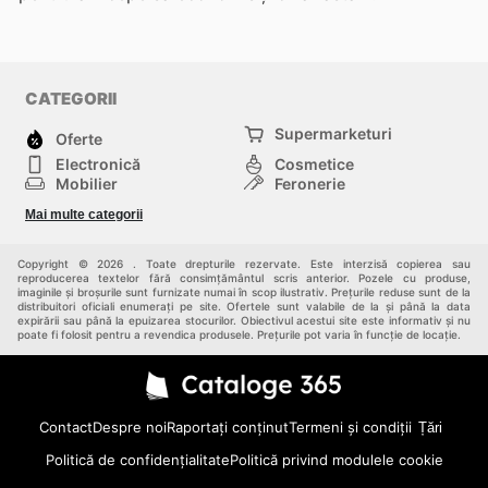
CATEGORII
Supermarketuri
Oferte
Electronică
Cosmetice
Mobilier
Feronerie
Sport
Modă
Mai multe categorii
Copii
Auto și Moto
Animale de casă
Alții
Copyright © 2026 . Toate drepturile rezervate. Este interzisă copierea sau
reproducerea textelor fără consimțământul scris anterior. Pozele cu produse,
imaginile și broșurile sunt furnizate numai în scop ilustrativ. Prețurile reduse sunt de la
distribuitori oficiali enumerați pe site. Ofertele sunt valabile de la și până la data
expirării sau până la epuizarea stocurilor. Obiectivul acestui site este informativ și nu
poate fi folosit pentru a revendica produsele. Prețurile pot varia în funcție de locație.
Contact
Despre noi
Raportați conținut
Termeni și condiții
Țări
Politică de confidențialitate
Politică privind modulele cookie