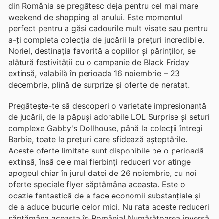
din România se pregătesc deja pentru cel mai mare
weekend de shopping al anului. Este momentul
perfect pentru a găsi cadourile mult visate sau pentru
a-ți completa colecția de jucării la prețuri incredibile.
Noriel, destinația favorită a copiilor și părinților, se
alătură festivității cu o campanie de Black Friday
extinsă, valabilă în perioada 16 noiembrie – 23
decembrie, plină de surprize și oferte de neratat.
Pregătește-te să descoperi o varietate impresionantă
de jucării, de la păpuși adorabile LOL Surprise și seturi
complexe Gabby's Dollhouse, până la colecții întregi
Barbie, toate la prețuri care sfidează așteptările.
Aceste oferte limitate sunt disponibile pe o perioadă
extinsă, însă cele mai fierbinți reduceri vor atinge
apogeul chiar în jurul datei de 26 noiembrie, cu noi
oferte speciale flyer săptămâna aceasta. Este o
ocazie fantastică de a face economii substanțiale și
de a aduce bucurie celor mici. Nu rata aceste reduceri
săptămâna aceasta în România! Numărătoarea inversă