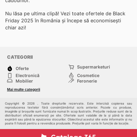
cadourilor.
Nu lăsa pe ultima clipă! Vezi toate ofertele de Black
Friday 2025 în România și începe să economisești
chiar azi!
CATEGORII
Supermarketuri
Oferte
Electronică
Cosmetice
Mobilier
Feronerie
Sport
Modă
Mai multe categorii
Copii
Auto și Moto
Animale de casă
Alții
Copyright © 2026 . Toate drepturile rezervate. Este interzisă copierea sau
reproducerea textelor fără consimțământul scris anterior. Pozele cu produse,
imaginile și broșurile sunt furnizate numai în scop ilustrativ. Prețurile reduse sunt de la
distribuitori oficiali enumerați pe site. Ofertele sunt valabile de la și până la data
expirării sau până la epuizarea stocurilor. Obiectivul acestui site este informativ și nu
poate fi folosit pentru a revendica produsele. Prețurile pot varia în funcție de locație.