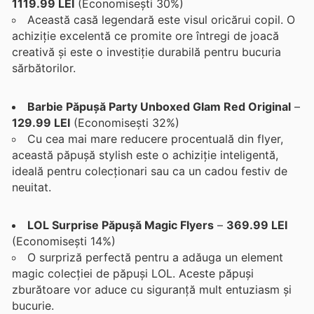
1119.99 LEI
(Economisești 30%)
Această casă legendară este visul oricărui copil. O
achiziție excelentă ce promite ore întregi de joacă
creativă și este o investiție durabilă pentru bucuria
sărbătorilor.
Barbie Păpușă Party Unboxed Glam Red Original
–
129.99 LEI
(Economisești 32%)
Cu cea mai mare reducere procentuală din flyer,
această păpușă stylish este o achiziție inteligentă,
ideală pentru colecționari sau ca un cadou festiv de
neuitat.
LOL Surprise Păpușă Magic Flyers
–
369.99 LEI
(Economisești 14%)
O surpriză perfectă pentru a adăuga un element
magic colecției de păpuși LOL. Aceste păpuși
zburătoare vor aduce cu siguranță mult entuziasm și
bucurie.