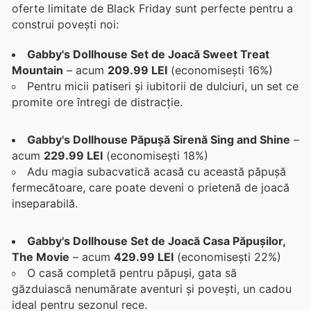
oferte limitate de Black Friday sunt perfecte pentru a
construi povești noi:
Gabby's Dollhouse Set de Joacă Sweet Treat
Mountain
– acum
209.99 LEI
(economisești 16%)
Pentru micii patiseri și iubitorii de dulciuri, un set ce
promite ore întregi de distracție.
Gabby's Dollhouse Păpușă Sirenă Sing and Shine
–
acum
229.99 LEI
(economisești 18%)
Adu magia subacvatică acasă cu această păpușă
fermecătoare, care poate deveni o prietenă de joacă
inseparabilă.
Gabby's Dollhouse Set de Joacă Casa Păpușilor,
The Movie
– acum
429.99 LEI
(economisești 22%)
O casă completă pentru păpuși, gata să
găzduiască nenumărate aventuri și povești, un cadou
ideal pentru sezonul rece.