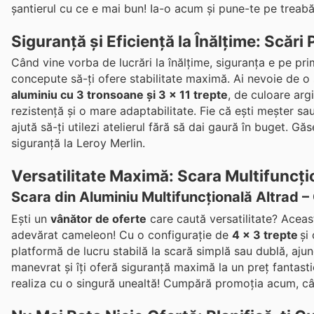
șantierul cu ce e mai bun! Ia-o acum și pune-te pe treabă
Siguranță și Eficiență la Înălțime: Scări
Când vine vorba de lucrări la înălțime, siguranța e pe pri
concepute să-ți ofere stabilitate maximă. Ai nevoie de o 
aluminiu cu 3 tronsoane și 3 x 11 trepte
, de culoare argi
rezistență și o mare adaptabilitate. Fie că ești meșter sa
ajută să-ți utilezi atelierul fără să dai gaură în buget. G
siguranță la Leroy Merlin.
Versatilitate Maximă: Scara Multifuncți
Scara din Aluminiu Multifuncțională Altrad –
Ești un
vânător de oferte
care caută versatilitate? Acea
adevărat cameleon! Cu o configurație de
4 x 3 trepte
și
platformă de lucru stabilă la scară simplă sau dublă, aju
manevrat și îți oferă siguranță maximă la un preț fantast
realiza cu o singură unealtă! Cumpără promoția acum, cât