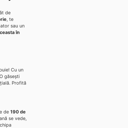
cât de
rie
, te
mator sau un
ceasta în
ebuie! Cu un
 O găsești
ială. Profită
te de
190 de
iană se vede,
echipa