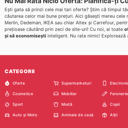
Nu Mai Rata Nicio Ofertă: Planifică-ți 
Ești gata să prinzi cele mai tari oferte? Știm că timpul t
căutarea celor mai bune prețuri. Aici găsești mereu cele
Merlin, Dedeman, IKEA sau chiar Altex și Carrefour, pent
prețioase căutând prin zeci de site-uri! Cu noi, ai toate
o
și să economisești
inteligent. Nu rata nimic! Explorează
CATEGORII
Oferte
Supermarketuri
Electroni
Cosmetice
Mobilier
Feroneri
Sport
Modă
Copii
Auto și Moto
Animale de casă
Alții