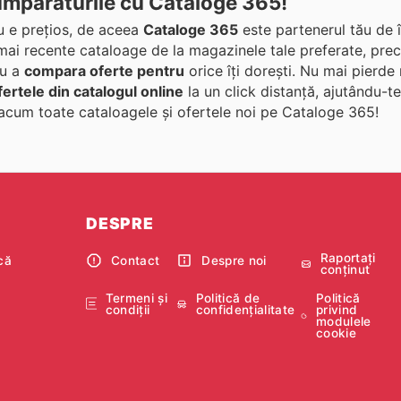
Cumpărăturile cu Cataloge 365!
ău e prețios, de aceea
Cataloge 365
este partenerul tău de 
 mai recente cataloage de la magazinele tale preferate, pr
ru a
compara oferte pentru
orice îți dorești. Nu mai pierde
fertele din catalogul online
la un click distanță, ajutându-t
 acum toate cataloagele și ofertele noi pe Cataloge 365!
DESPRE
Raportați
că
Contact
Despre noi
conținut
e
Termeni și
Politică de
Politică
condiții
confidențialitate
privind
modulele
cookie