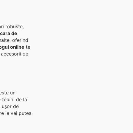
ri robuste,
cara de
nalte, oferind
ogul online
te
i accesorii de
este un
feluri, de la
, ușor de
re le vei putea