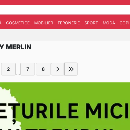
Ă
COSMETICE
MOBILIER
FERONERIE
SPORT
MODĂ
COPI
Y MERLIN
2
7
8
...