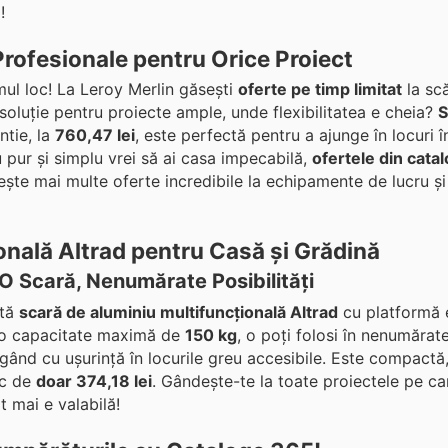
!
 Profesionale pentru Orice Proiect
mul loc! La Leroy Merlin găsești
oferte pe timp limitat
la scă
soluție pentru proiecte ample, unde flexibilitatea e cheia?
S
ntie, la
760,47 lei
, este perfectă pentru a ajunge în locuri î
u pur și simplu vrei să ai casa impecabilă,
ofertele din catal
ăsește mai multe oferte incredibile la echipamente de lucru ș
onală Altrad pentru Casă și Grădină
 O Scară, Nenumărate Posibilități
stă
scară de aluminiu multifuncțională Altrad
cu platformă 
 o capacitate maximă de
150 kg
, o poți folosi în nenumărate 
ngând cu ușurință în locurile greu accesibile. Este compactă
ic de
doar 374,18 lei
. Gândește-te la toate proiectele pe ca
 mai e valabilă!