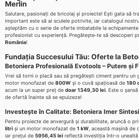
Merlin
Salutare, pasionați de bricolaj și proiecte! Ești gata să t
important este să ai sculele potrivite, iar catalogul nostr
așteptăm cu o serie de oferte imbatabile la echipamente 
profesionist cu experiență. Pregătește-te să descoperi pr
România
!
Fundația Succesului Tău: Oferte la Beto
Betoniera Profesională Evotools – Putere și Fi
Vrei să torni o placă sau să pregătești ciment pentru un
motor monofazat de
800W
și o cuvă spațioasă de
180 d
acum la un super preț de
doar 1349,30 lei
. Este o șans
de ofertă înainte să se epuizeze!
Investește în Calitate: Betoniera Imer Sinte
Pentru proiecte de anvergură și durabilitate, aruncă o pri
litri
și un motor monofazat de
1 kW
, această mașină de cu
iar prețul de
5956,45 lei
reflectă investiția într-o unealt