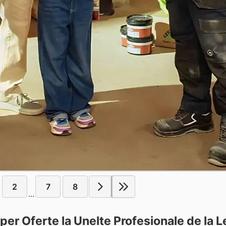
2
7
8
...
per Oferte la Unelte Profesionale de la L