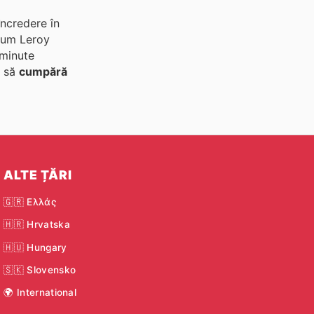
încredere în
ecum Leroy
 minute
e să
cumpără
ALTE ȚĂRI
🇬🇷 Ελλάς
🇭🇷 Hrvatska
🇭🇺 Hungary
🇸🇰 Slovensko
🌍 International