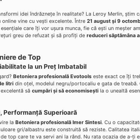
ransformi idei îndrăznețe în realitate? La Leroy Merlin, știm 
u online vine cu vești excelente. Între
21 august și 9 octomb
esențiale care îți vor ușura munca, fie că ești un meșter a
ețuri greu de refuzat și să profiți de
reduceri săptămâna a
niere de Top
abilitate la un Preț Imbatabil
 gard?
Betoniera profesională Evotools
este exact ce îți tr
e litri
din oțel, modelul negru/portocaliu e gata de treabă.
ă excelentă să
cumpări și să economisești
la o unealtă esenț
si, Performanță Superioară
vire la
Betoniera profesională Imer Sintesi
. Cu o capacita
loare gri/albastru este construită să reziste. Calitatea ital
ă de top care te va servi ani la rând. Nu rata ocazia de a-ți 