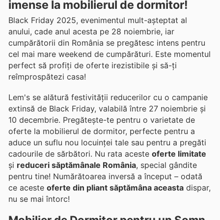
imense la mobilierul de dormitor!
Black Friday 2025, evenimentul mult-așteptat al
anului, cade anul acesta pe 28 noiembrie, iar
cumpărătorii din România se pregătesc intens pentru
cel mai mare weekend de cumpărături. Este momentul
perfect să profiți de oferte irezistibile și să-ți
reîmprospătezi casa!
Lem's se alătură festivității reducerilor cu o campanie
extinsă de Black Friday, valabilă între 27 noiembrie și
10 decembrie. Pregătește-te pentru o varietate de
oferte la mobilierul de dormitor, perfecte pentru a
aduce un suflu nou locuinței tale sau pentru a pregăti
cadourile de sărbători. Nu rata aceste
oferte limitate
și
reduceri săptămânale România
, special gândite
pentru tine! Numărătoarea inversă a început – odată
ce aceste
oferte din pliant săptămâna aceasta
dispar,
nu se mai întorc!
Mobilier de Dormitor pentru un Somn