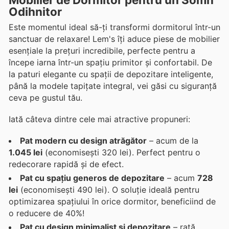
Odihnitor
Este momentul ideal să-ți transformi dormitorul într-un
sanctuar de relaxare! Lem's îți aduce piese de mobilier
esențiale la prețuri incredibile, perfecte pentru a
începe iarna într-un spațiu primitor și confortabil. De
la paturi elegante cu spații de depozitare inteligente,
până la modele tapițate integral, vei găsi cu siguranță
ceva pe gustul tău.
Iată câteva dintre cele mai atractive propuneri:
Pat modern cu design atrăgător
– acum de la
1.045 lei
(economisești 320 lei). Perfect pentru o
redecorare rapidă și de efect.
Pat cu spațiu generos de depozitare
– acum
728
lei
(economisești 490 lei). O soluție ideală pentru
optimizarea spațiului în orice dormitor, beneficiind de
o reducere de 40%!
Pat cu design minimalist și depozitare
– rată