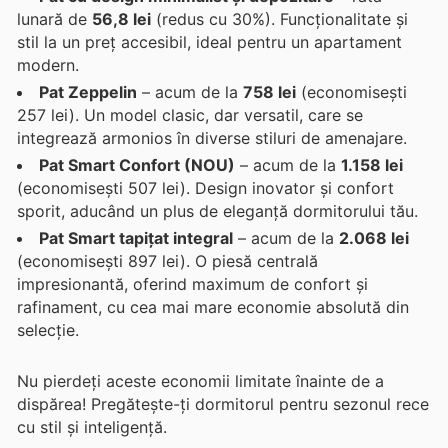
lunară de
56,8 lei
(redus cu 30%). Funcționalitate și
stil la un preț accesibil, ideal pentru un apartament
modern.
Pat Zeppelin
– acum de la
758 lei
(economisești
257 lei). Un model clasic, dar versatil, care se
integrează armonios în diverse stiluri de amenajare.
Pat Smart Confort (NOU)
– acum de la
1.158 lei
(economisești 507 lei). Design inovator și confort
sporit, aducând un plus de eleganță dormitorului tău.
Pat Smart tapițat integral
– acum de la
2.068 lei
(economisești 897 lei). O piesă centrală
impresionantă, oferind maximum de confort și
rafinament, cu cea mai mare economie absolută din
selecție.
Nu pierdeți aceste economii limitate înainte de a
dispărea! Pregătește-ți dormitorul pentru sezonul rece
cu stil și inteligență.