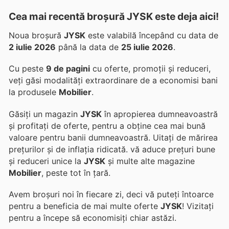
Cea mai recentă broșură JYSK este deja aici!
Noua broșură
JYSK
este valabilă începând cu data de
2 iulie 2026
până la data de
25 iulie 2026
.
Cu peste
9 de pagini
cu oferte, promoții și reduceri,
veți găsi modalități extraordinare de a economisi bani
la produsele
Mobilier
.
Găsiți un magazin
JYSK
în apropierea dumneavoastră
și profitați de oferte, pentru a obține cea mai bună
valoare pentru banii dumneavoastră. Uitați de mărirea
prețurilor și de inflația ridicată.
vă aduce prețuri bune
și reduceri unice la
JYSK
și multe alte magazine
Mobilier
, peste tot în țară.
Avem broșuri noi în fiecare zi, deci vă puteți întoarce
pentru a beneficia de mai multe oferte
JYSK
! Vizitați
pentru a începe să economisiți chiar astăzi.