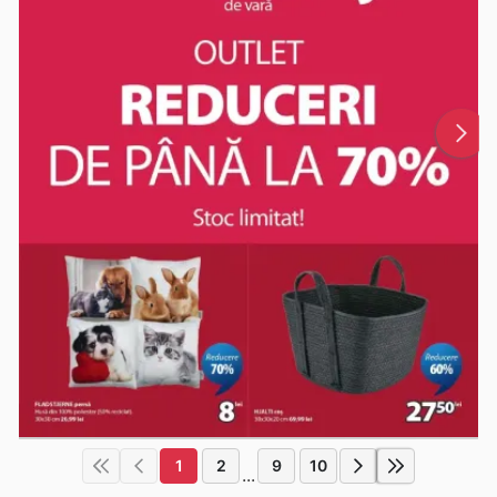
1
2
9
10
...