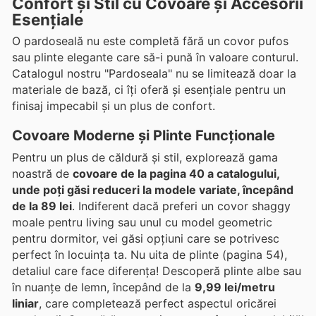
Confort și Stil cu Covoare și Accesorii
Esențiale
O pardoseală nu este completă fără un covor pufos
sau plinte elegante care să-i pună în valoare conturul.
Catalogul nostru "Pardoseala" nu se limitează doar la
materiale de bază, ci îți oferă și esențiale pentru un
finisaj impecabil și un plus de confort.
Covoare Moderne și Plinte Funcționale
Pentru un plus de căldură și stil, explorează gama
noastră de
covoare de la pagina 40 a catalogului,
unde poți găsi reduceri la modele variate, începând
de la 89 lei
. Indiferent dacă preferi un covor shaggy
moale pentru living sau unul cu model geometric
pentru dormitor, vei găsi opțiuni care se potrivesc
perfect în locuința ta. Nu uita de plinte (pagina 54),
detaliul care face diferența! Descoperă plinte albe sau
în nuanțe de lemn, începând de la
9,99 lei/metru
liniar
, care completează perfect aspectul oricărei