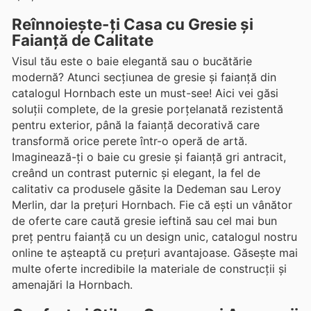
Reînnoiește-ți Casa cu Gresie și
Faianță de Calitate
Visul tău este o baie elegantă sau o bucătărie
modernă? Atunci secțiunea de gresie și faianță din
catalogul Hornbach este un must-see! Aici vei găsi
soluții complete, de la gresie porțelanată rezistentă
pentru exterior, până la faianță decorativă care
transformă orice perete într-o operă de artă.
Imaginează-ți o baie cu gresie și faianță gri antracit,
creând un contrast puternic și elegant, la fel de
calitativ ca produsele găsite la Dedeman sau Leroy
Merlin, dar la prețuri Hornbach. Fie că ești un vânător
de oferte care caută gresie ieftină sau cel mai bun
preț pentru faianță cu un design unic, catalogul nostru
online te așteaptă cu prețuri avantajoase. Găsește mai
multe oferte incredibile la materiale de construcții și
amenajări la Hornbach.