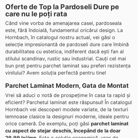
Oferte de Top la Pardoseli Dure pe
care nu le poți rata
Când vine vorba de amenajarea casei, pardoseala
este, fără îndoială, fundamentul oricărui design. La
Hornbach, în catalogul nostru actual, vei găsi o
selecție impresionantă de pardoseli dure care îmbină
durabilitatea cu estetica, indiferent dacă ești fan al
stilului scandinav, rustic sau industrial. Cauți cel mai
bun preț pentru parchet laminat sau preferi rezistența
vinilului? Avem soluția perfectă pentru tine!
Parchet Laminat Modern, Gata de Montat
Vrei să aduci o notă de prospețime în casa ta rapid și
eficient? Parchetul laminat este răspunsul! În catalogul
Hornbach vei descoperi modele variate, de la texturi
lemnoase clasice la designuri moderne, ideale pentru
orice cameră. De exemplu, poți găsi
parchet laminat
cu aspect de stejar deschis, începând de la doar
29,99 lei/mp
. Este o soluție economică, ușor de