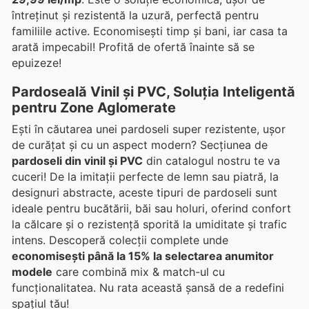
întreținut și rezistentă la uzură, perfectă pentru
familiile active. Economisești timp și bani, iar casa ta
arată impecabil! Profită de ofertă înainte să se
epuizeze!
Pardoseală Vinil și PVC, Soluția Inteligentă
pentru Zone Aglomerate
Ești în căutarea unei pardoseli super rezistente, ușor
de curățat și cu un aspect modern? Secțiunea de
pardoseli din vinil și PVC
din catalogul nostru te va
cuceri! De la imitații perfecte de lemn sau piatră, la
designuri abstracte, aceste tipuri de pardoseli sunt
ideale pentru bucătării, băi sau holuri, oferind confort
la călcare și o rezistență sporită la umiditate și trafic
intens. Descoperă colecții complete unde
economisești până la 15% la selectarea anumitor
modele
care combină mix & match-ul cu
funcționalitatea. Nu rata această șansă de a redefini
spațiul tău!