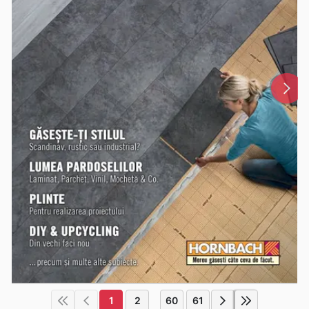
1
2
60
61
...