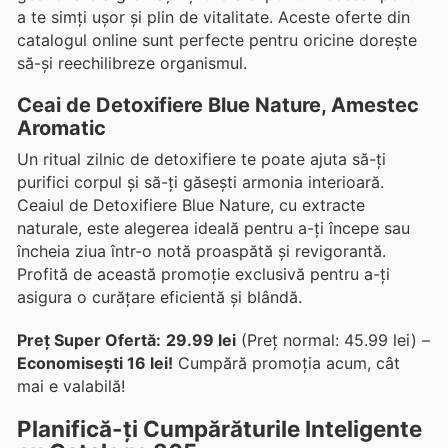
a te simți ușor și plin de vitalitate. Aceste oferte din
catalogul online sunt perfecte pentru oricine dorește
să-și reechilibreze organismul.
Ceai de Detoxifiere Blue Nature, Amestec
Aromatic
Un ritual zilnic de detoxifiere te poate ajuta să-ți
purifici corpul și să-ți găsești armonia interioară.
Ceaiul de Detoxifiere Blue Nature, cu extracte
naturale, este alegerea ideală pentru a-ți începe sau
încheia ziua într-o notă proaspătă și revigorantă.
Profită de această promoție exclusivă pentru a-ți
asigura o curățare eficientă și blândă.
Preț Super Ofertă:
29.99 lei
(Preț normal: 45.99 lei) –
Economisești 16 lei!
Cumpără promoția acum, cât
mai e valabilă!
Planifică-ți Cumpărăturile Inteligente