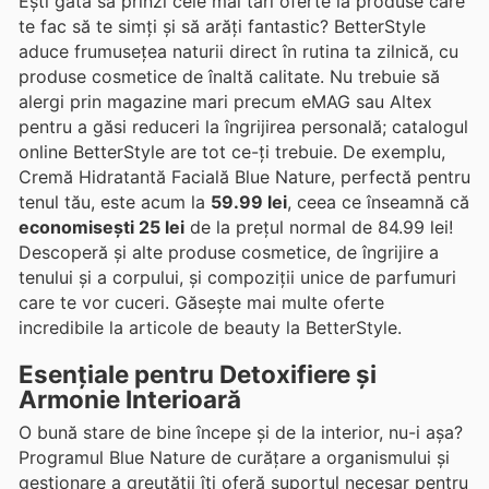
Ești gata să prinzi cele mai tari oferte la produse care
te fac să te simți și să arăți fantastic? BetterStyle
aduce frumusețea naturii direct în rutina ta zilnică, cu
produse cosmetice de înaltă calitate. Nu trebuie să
alergi prin magazine mari precum eMAG sau Altex
pentru a găsi reduceri la îngrijirea personală; catalogul
online BetterStyle are tot ce-ți trebuie. De exemplu,
Cremă Hidratantă Facială Blue Nature, perfectă pentru
tenul tău, este acum la
59.99 lei
, ceea ce înseamnă că
economisești 25 lei
de la prețul normal de 84.99 lei!
Descoperă și alte produse cosmetice, de îngrijire a
tenului și a corpului, și compoziții unice de parfumuri
care te vor cuceri. Găsește mai multe oferte
incredibile la articole de beauty la BetterStyle.
Esențiale pentru Detoxifiere și
Armonie Interioară
O bună stare de bine începe și de la interior, nu-i așa?
Programul Blue Nature de curățare a organismului și
gestionare a greutății îți oferă suportul necesar pentru