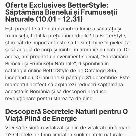
Oferte Exclusives BetterStyle:
Săptămâna Bienelui și Frumuseții
Naturale (10.01 - 12.31)
Ești pregătit să te cufunzi într-o lume a sănătății și
frumuseții, totul la prețuri incredibile? La BetterStyle,
știm cât de important este să te simți bine în pielea ta
și să ai grijă de corp și minte, în armonie cu natura. De
aceea, am pregătit un eveniment special, "Săptămâna
Bienelui și Frumuseții Naturale", disponibilă în
catalogul online BetterStyle de pe Cataloge 365,
începând cu 10 ianuarie și până pe 31 decembrie. Este
momentul perfect să explorezi reduceri săptămâna
aceasta în România și să descoperi produse
revoluționare pentru starea ta de bine!
Descoperă Secretele Naturii pentru O
Viață Plină de Energie
Vrei să te simți revitalizat și plin de vitalitate în fiecare
zi? Ofertele pe timp limitat la suplimentele naturale