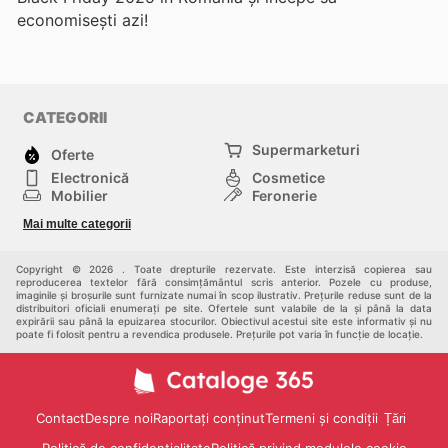
economisești azi!
CATEGORII
Supermarketuri
Oferte
Electronică
Cosmetice
Mobilier
Feronerie
Sport
Modă
Mai multe categorii
Copii
Auto și Moto
Animale de casă
Alții
Copyright © 2026 . Toate drepturile rezervate. Este interzisă copierea sau
reproducerea textelor fără consimțământul scris anterior. Pozele cu produse,
imaginile și broșurile sunt furnizate numai în scop ilustrativ. Prețurile reduse sunt de la
distribuitori oficiali enumerați pe site. Ofertele sunt valabile de la și până la data
expirării sau până la epuizarea stocurilor. Obiectivul acestui site este informativ și nu
poate fi folosit pentru a revendica produsele. Prețurile pot varia în funcție de locație.
Contact
Despre noi
Raportați conținut
Termeni și condiții
Țări