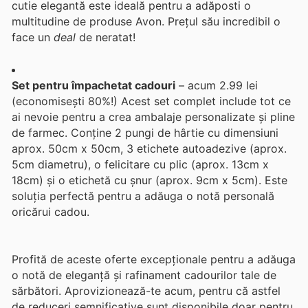
cutie elegantă este ideală pentru a adăposti o
multitudine de produse Avon. Prețul său incredibil o
face un
deal
de neratat!
Set pentru împachetat cadouri
– acum 2.99 lei
(economisești 80%!) Acest set complet include tot ce
ai nevoie pentru a crea ambalaje personalizate și pline
de farmec. Conține 2 pungi de hârtie cu dimensiuni
aprox. 50cm x 50cm, 3 etichete autoadezive (aprox.
5cm diametru), o felicitare cu plic (aprox. 13cm x
18cm) și o etichetă cu șnur (aprox. 9cm x 5cm). Este
soluția perfectă pentru a adăuga o notă personală
oricărui cadou.
Profită de aceste oferte excepționale pentru a adăuga
o notă de eleganță și rafinament cadourilor tale de
sărbători. Aprovizionează-te acum, pentru că astfel
de reduceri semnificative sunt disponibile doar pentru