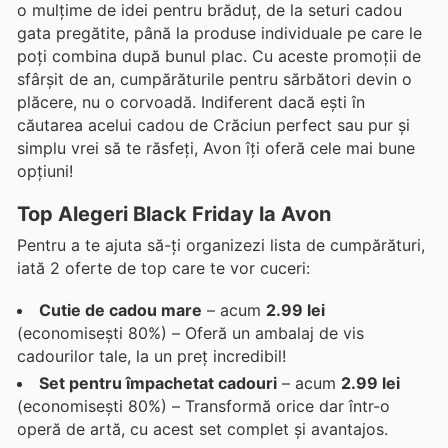
o mulțime de idei pentru brăduț, de la seturi cadou
gata pregătite, până la produse individuale pe care le
poți combina după bunul plac. Cu aceste promoții de
sfârșit de an, cumpărăturile pentru sărbători devin o
plăcere, nu o corvoadă. Indiferent dacă ești în
căutarea acelui cadou de Crăciun perfect sau pur și
simplu vrei să te răsfeți, Avon îți oferă cele mai bune
opțiuni!
Top Alegeri Black Friday la Avon
Pentru a te ajuta să-ți organizezi lista de cumpărături,
iată 2 oferte de top care te vor cuceri:
Cutie de cadou mare
– acum
2.99 lei
(economisești 80%) – Oferă un ambalaj de vis
cadourilor tale, la un preț incredibil!
Set pentru împachetat cadouri
– acum
2.99 lei
(economisești 80%) – Transformă orice dar într-o
operă de artă, cu acest set complet și avantajos.