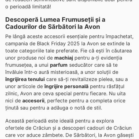
o perioadă limitată!
Descoperă Lumea Frumuseții și a
Cadourilor de Sărbători la Avon
Pe lângă aceste accesorii esențiale pentru împachetat,
campania de Black Friday 2025 la Avon se extinde la
toate categoriile tale preferate. Fie că ești în căutarea
unor produse noi de
machiaj
pentru a-ți evidenția
frumusețea, a unui
parfum
seducător care să te
învăluie într-o aură misterioasă, a unor soluții de
îngrijirea tenului
care să-ți revitalizeze pielea, sau a
unor articole de
îngrijire personală
pentru răsfățul
zilnic, Avon are ceva special pentru fiecare. Nu uita
nici de
accesorii
, perfecte pentru a completa orice
ținută sau pentru a adăuga o notă de stil.
Această perioadă este ideală pentru a explora
ofertele de Crăciun și a descoperi cadouri de Crăciun
care vor aduce zâmbete. De Sărbători, la Avon găsești