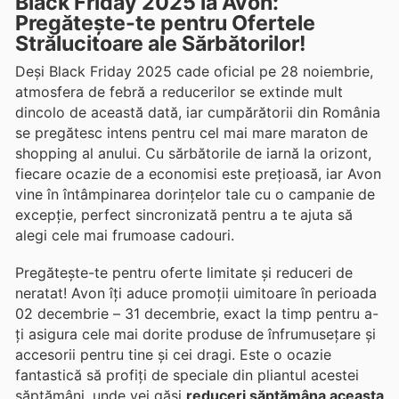
Black Friday 2025 la Avon:
Pregătește-te pentru Ofertele
Strălucitoare ale Sărbătorilor!
Deși Black Friday 2025 cade oficial pe 28 noiembrie,
atmosfera de febră a reducerilor se extinde mult
dincolo de această dată, iar cumpărătorii din România
se pregătesc intens pentru cel mai mare maraton de
shopping al anului. Cu sărbătorile de iarnă la orizont,
fiecare ocazie de a economisi este prețioasă, iar Avon
vine în întâmpinarea dorințelor tale cu o campanie de
excepție, perfect sincronizată pentru a te ajuta să
alegi cele mai frumoase cadouri.
Pregătește-te pentru oferte limitate și reduceri de
neratat! Avon îți aduce promoții uimitoare în perioada
02 decembrie – 31 decembrie, exact la timp pentru a-
ți asigura cele mai dorite produse de înfrumusețare și
accesorii pentru tine și cei dragi. Este o ocazie
fantastică să profiți de speciale din pliantul acestei
săptămâni, unde vei găsi
reduceri săptămâna aceasta