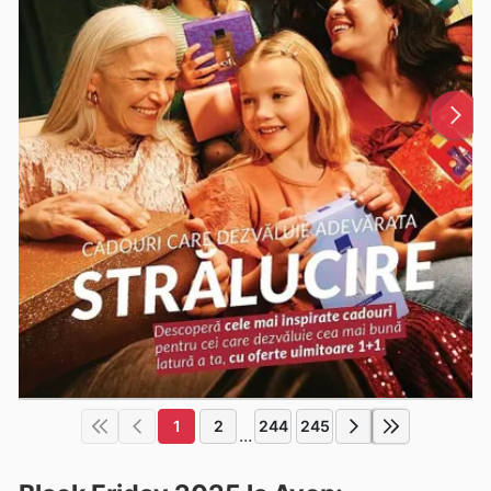
1
2
244
245
...