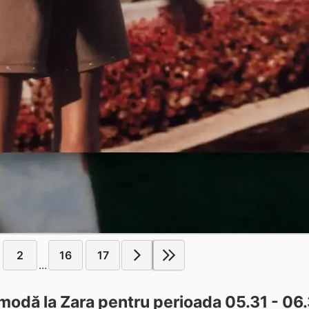
2
16
17
...
modă la Zara pentru perioada 05.31 - 06