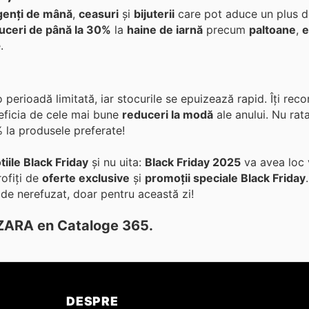
genți de mână
,
ceasuri
și
bijuterii
care pot aduce un plus de 
uceri de până la 30%
la
haine de iarnă
precum
paltoane
,
e
.
 perioadă limitată, iar stocurile se epuizează rapid. Îți r
neficia de cele mai bune
reduceri la modă
ale anului. Nu rat
la produsele preferate!
iile Black Friday
și nu uita:
Black Friday 2025
va avea loc v
rofiți de
oferte exclusive
și
promoții speciale Black Friday
 de nerefuzat, doar pentru această zi!
 ZARA en Cataloge 365.
DESPRE