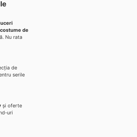
le
uceri
costume de
ă. Nu rata
ecția de
ntru serile
y
și oferte
nd-uri