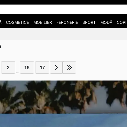
Ă
COSMETICE
MOBILIER
FERONERIE
SPORT
MODĂ
COPI
A
2
16
17
...