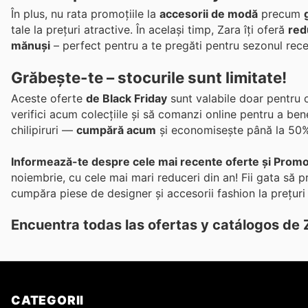
În plus, nu rata promoțiile la
accesorii de modă
precum
tale la prețuri atractive. În același timp, Zara îți oferă
red
mănuși
– perfect pentru a te pregăti pentru sezonul rece
Grăbește-te – stocurile sunt limitate!
Aceste oferte
de Black Friday
sunt valabile doar pentru o
verifici acum colecțiile și să comanzi online pentru a be
chilipiruri —
cumpără acum
și economisește până la 50% 
Informează-te despre cele mai recente oferte și Promot
noiembrie, cu cele mai mari reduceri din an! Fii gata să p
cumpăra piese de designer și accesorii fashion la prețuri
Encuentra todas las ofertas y catálogos de
CATEGORII