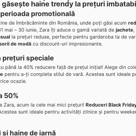
 găsește haine trendy la prețuri imbatabi
n perioada promotională
gazine de îmbrăcăminte din România, unde poți găsi acum
red
31 mai – 30 iunie, Zara îți aduce o gamă variată de
jachete
,
asual
la prețuri reduse, perfecte pentru garderoba ta de var
sorii de modă
cu discount-uri impresionante.
 prețuri speciale
u până la 40% reducere față de prețul inițial! Alege din col
re
pentru a-ți completa stilul de vară. Acestea sunt ideale pe
rice ocazie.
la 50%
a Zara, acum la cele mai mici prețuri!
Reduceri Black Frida
Acestea sunt ideale pentru activități zilnice și pentru weeke
 și haine de iarnă