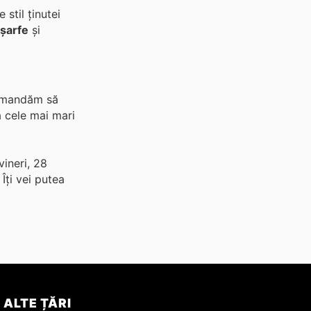
stil ținutei
șarfe
și
ecomandăm să
a cele mai mari
ineri, 28
. Îți vei putea
ALTE ȚĂRI