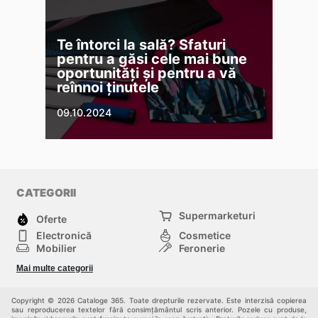
Te întorci la sală? Sfaturi
pentru a găsi cele mai bune
oportunități și pentru a vă
reînnoi ținutele
09.10.2024
CATEGORII
Supermarketuri
Oferte
Electronică
Cosmetice
Mobilier
Feronerie
Sport
Modă
Mai multe categorii
Copii
Auto și Moto
Animale de casă
Alții
Copyright © 2026 Cataloge 365. Toate drepturile rezervate. Este interzisă copierea
sau reproducerea textelor fără consimțământul scris anterior. Pozele cu produse,