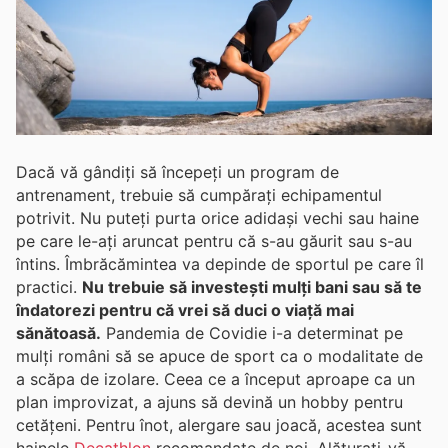
Dacă vă gândiți să începeți un program de
antrenament, trebuie să cumpărați echipamentul
potrivit. Nu puteți purta orice adidași vechi sau haine
pe care le-ați aruncat pentru că s-au găurit sau s-au
întins. Îmbrăcămintea va depinde de sportul pe care îl
practici.
Nu trebuie să investești mulți bani sau să te
îndatorezi pentru că vrei să duci o viață mai
sănătoasă.
Pandemia de Covidie i-a determinat pe
mulți români să se apuce de sport ca o modalitate de
a scăpa de izolare. Ceea ce a început aproape ca un
plan improvizat, a ajuns să devină un hobby pentru
cetățeni. Pentru înot, alergare sau joacă, acestea sunt
hainele
Decathlon
recomandate de noi. Alăturați-vă