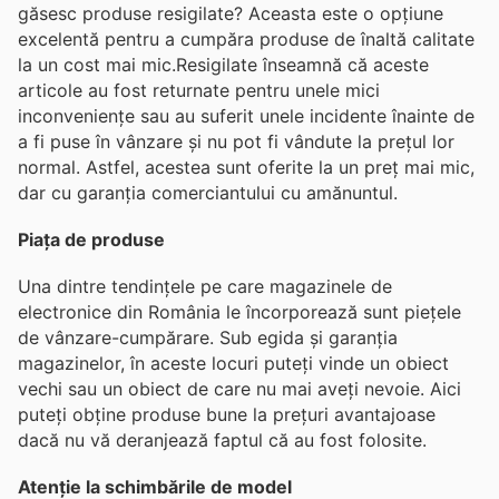
găsesc produse resigilate? Aceasta este o opțiune
excelentă pentru a cumpăra produse de înaltă calitate
la un cost mai mic.Resigilate înseamnă că aceste
articole au fost returnate pentru unele mici
inconveniențe sau au suferit unele incidente înainte de
a fi puse în vânzare și nu pot fi vândute la prețul lor
normal. Astfel, acestea sunt oferite la un preț mai mic,
dar cu garanția comerciantului cu amănuntul.
Piața de produse
Una dintre tendințele pe care magazinele de
electronice din România le încorporează sunt piețele
de vânzare-cumpărare. Sub egida și garanția
magazinelor, în aceste locuri puteți vinde un obiect
vechi sau un obiect de care nu mai aveți nevoie. Aici
puteți obține produse bune la prețuri avantajoase
dacă nu vă deranjează faptul că au fost folosite.
Atenție la schimbările de model